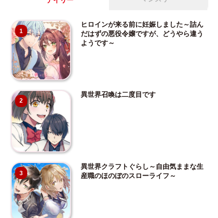
デイリー
ヒロインが来る前に妊娠しました～詰ん
1
だはずの悪役令嬢ですが、どうやら違う
ようです～
異世界召喚は二度目です
2
異世界クラフトぐらし～自由気ままな生
3
産職のほのぼのスローライフ～