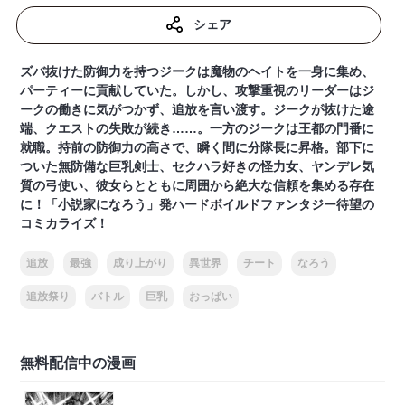
シェア
ズバ抜けた防御力を持つジークは魔物のヘイトを一身に集め、
パーティーに貢献していた。しかし、攻撃重視のリーダーはジ
ークの働きに気がつかず、追放を言い渡す。ジークが抜けた途
端、クエストの失敗が続き……。一方のジークは王都の門番に
就職。持前の防御力の高さで、瞬く間に分隊長に昇格。部下に
ついた無防備な巨乳剣士、セクハラ好きの怪力女、ヤンデレ気
質の弓使い、彼女らとともに周囲から絶大な信頼を集める存在
に！「小説家になろう」発ハードボイルドファンタジー待望の
コミカライズ！
追放
最強
成り上がり
異世界
チート
なろう
追放祭り
バトル
巨乳
おっぱい
無料配信中の漫画