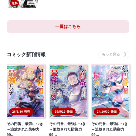
無料
一覧はこちら
コミック新刊情報
26/1/30 発売
25/5/15 発売
24/10/30 発売
その門番、最強につき
その門番、最強につき
その門番、最強につき
～追放された防御力
～追放された防御力
～追放された防御力
99…
99…
99…