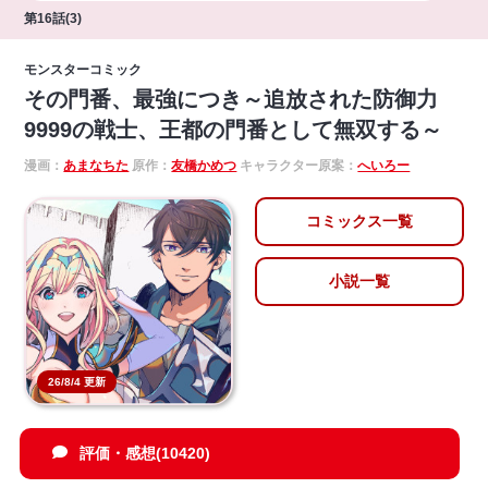
第16話(3)
モンスターコミック
その門番、最強につき～追放された防御力
9999の戦士、王都の門番として無双する～
漫画：
あまなちた
原作：
友橋かめつ
キャラクター原案：
へいろー
コミックス一覧
小説一覧
26/8/4 更新
評価・感想(10420)