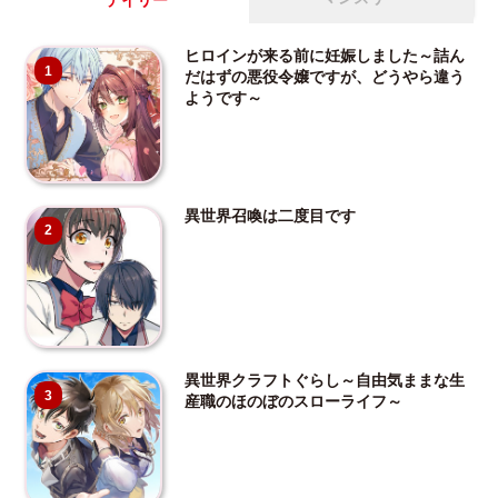
デイリー
ヒロインが来る前に妊娠しました～詰ん
1
だはずの悪役令嬢ですが、どうやら違う
ようです～
異世界召喚は二度目です
2
異世界クラフトぐらし～自由気ままな生
3
産職のほのぼのスローライフ～