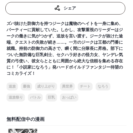
シェア
ズバ抜けた防御力を持つジークは魔物のヘイトを一身に集め、
パーティーに貢献していた。しかし、攻撃重視のリーダーはジ
ークの働きに気がつかず、追放を言い渡す。ジークが抜けた途
端、クエストの失敗が続き……。一方のジークは王都の門番に
就職。持前の防御力の高さで、瞬く間に分隊長に昇格。部下に
ついた無防備な巨乳剣士、セクハラ好きの怪力女、ヤンデレ気
質の弓使い、彼女らとともに周囲から絶大な信頼を集める存在
に！「小説家になろう」発ハードボイルドファンタジー待望の
コミカライズ！
追放
最強
成り上がり
異世界
チート
なろう
追放祭り
バトル
巨乳
おっぱい
無料配信中の漫画