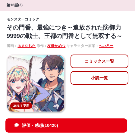
第16話(2)
モンスターコミック
その門番、最強につき～追放された防御力
9999の戦士、王都の門番として無双する～
漫画：
あまなちた
原作：
友橋かめつ
キャラクター原案：
へいろー
コミックス一覧
小説一覧
26/8/4 更新
評価・感想(10420)