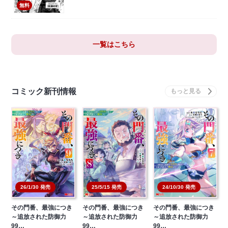
無料
一覧はこちら
コミック新刊情報
26/1/30 発売
25/5/15 発売
24/10/30 発売
その門番、最強につき
その門番、最強につき
その門番、最強につき
～追放された防御力
～追放された防御力
～追放された防御力
99…
99…
99…