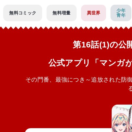
少年
無料コミック
無料増量
異世界
青年
第16話(1)の
公式アプリ「マンガ
その門番、最強につき～追放された防御