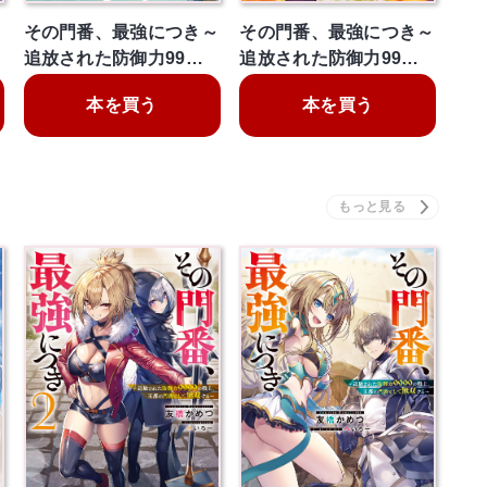
～
その門番、最強につき～
その門番、最強につき～
追放された防御力99…
追放された防御力99…
本を買う
本を買う