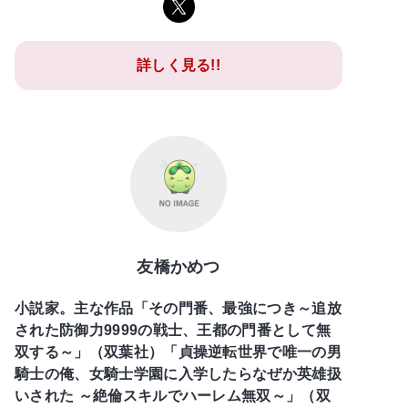
詳しく見る!!
友橋かめつ
小説家。主な作品「その門番、最強につき～追放
された防御力9999の戦士、王都の門番として無
双する～」（双葉社）「貞操逆転世界で唯一の男
騎士の俺、女騎士学園に入学したらなぜか英雄扱
いされた ～絶倫スキルでハーレム無双～」（双