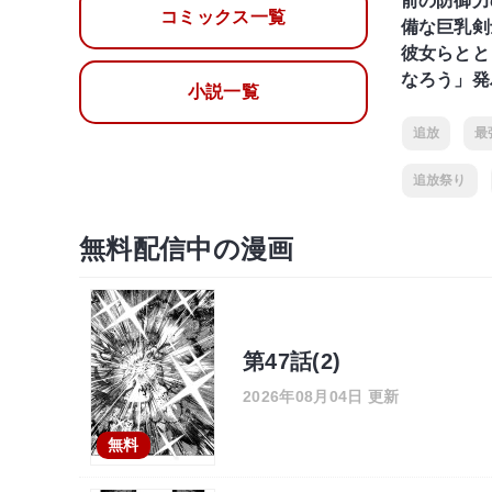
前の防御力
コミックス一覧
備な巨乳剣
彼女らとと
なろう」発
小説一覧
追放
最
追放祭り
無料配信中の漫画
第47話(2)
2026年08月04日 更新
無料