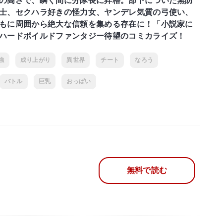
の高さで、瞬く間に分隊長に昇格。部下についた無防
士、セクハラ好きの怪力女、ヤンデレ気質の弓使い、
もに周囲から絶大な信頼を集める存在に！「小説家に
ハードボイルドファンタジー待望のコミカライズ！
強
成り上がり
異世界
チート
なろう
バトル
巨乳
おっぱい
無料で読む