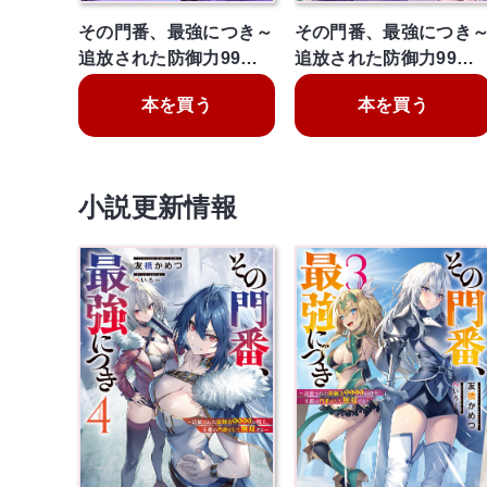
その門番、最強につき～
その門番、最強につき
追放された防御力99…
追放された防御力99…
本を買う
本を買う
小説更新情報