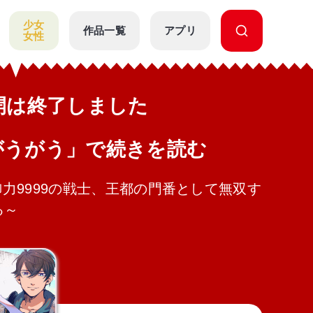
少女
作品一覧
アプリ
女性
公開は終了しました
がうがう」で続きを読む
力9999の戦士、王都の門番として無双す
る～