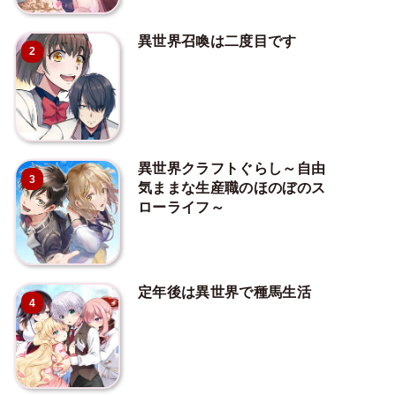
異世界召喚は二度目です
2
異世界クラフトぐらし～自由
3
気ままな生産職のほのぼのス
ローライフ～
定年後は異世界で種馬生活
4