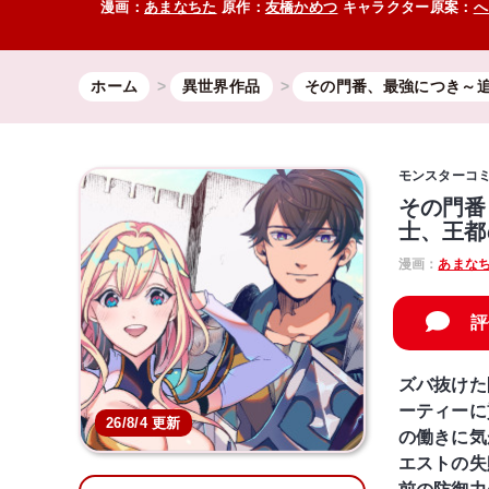
漫画：
あまなちた
原作：
友橋かめつ
キャラクター原案：
へ
ホーム
異世界作品
その門番、最強につき～追
モンスターコ
その門番
士、王都
漫画：
あまな
評
ズバ抜けた
ーティーに
26/8/4 更新
の働きに気
エストの失