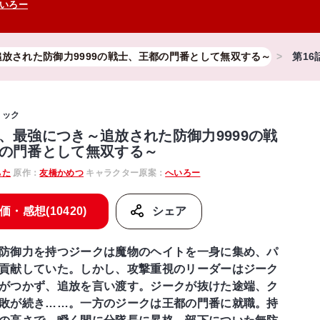
いろー
放された防御力9999の戦士、王都の門番として無双する～
第16
ミック
、最強につき～追放された防御力9999の戦
の門番として無双する～
ちた
原作：
友橋かめつ
キャラクター原案：
へいろー
価・感想(10420)
シェア
防御力を持つジークは魔物のヘイトを一身に集め、パ
貢献していた。しかし、攻撃重視のリーダーはジーク
がつかず、追放を言い渡す。ジークが抜けた途端、ク
敗が続き……。一方のジークは王都の門番に就職。持