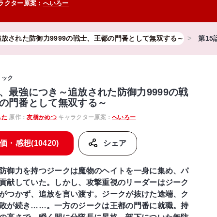
ラクター原案：
へいろー
放された防御力9999の戦士、王都の門番として無双する～
第15
ミック
、最強につき～追放された防御力9999の戦
の門番として無双する～
ちた
原作：
友橋かめつ
キャラクター原案：
へいろー
価・感想(10420)
シェア
防御力を持つジークは魔物のヘイトを一身に集め、パ
貢献していた。しかし、攻撃重視のリーダーはジーク
がつかず、追放を言い渡す。ジークが抜けた途端、ク
敗が続き……。一方のジークは王都の門番に就職。持