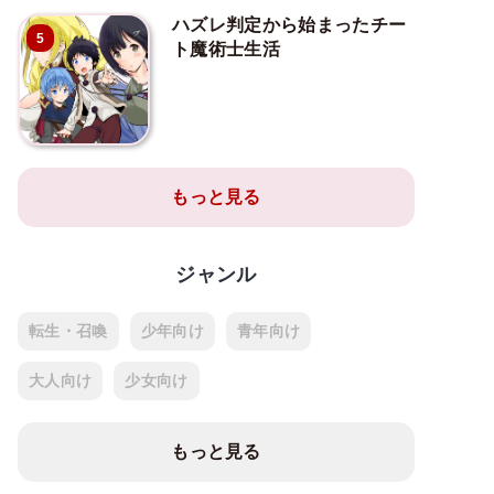
ハズレ判定から始まったチー
5
ト魔術士生活
もっと見る
ジャンル
転生・召喚
少年向け
青年向け
大人向け
少女向け
もっと見る