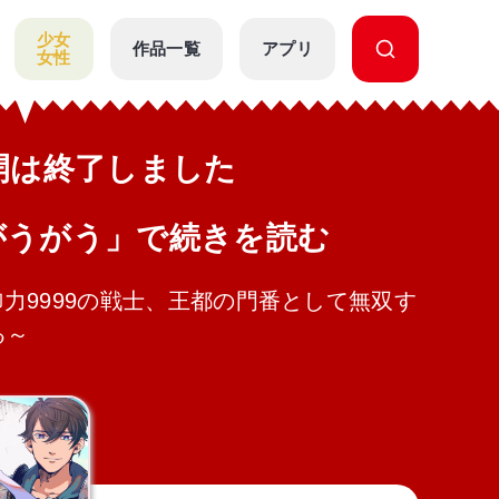
少女
作品一覧
アプリ
女性
公開は終了しました
がうがう」で続きを読む
力9999の戦士、王都の門番として無双す
る～