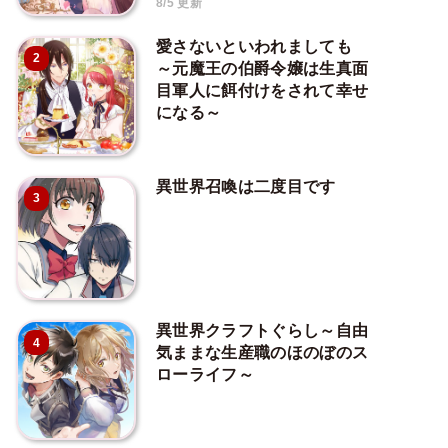
8/5 更新
愛さないといわれましても
2
～元魔王の伯爵令嬢は生真面
目軍人に餌付けをされて幸せ
になる～
異世界召喚は二度目です
3
異世界クラフトぐらし～自由
4
気ままな生産職のほのぼのス
ローライフ～