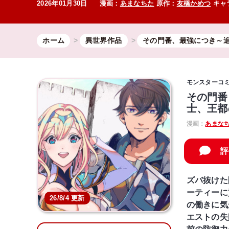
2026年01月30日
漫画：
あまなちた
原作：
友橋かめつ
キャ
ホーム
異世界作品
その門番、最強につき～追
モンスターコ
その門番
士、王都
漫画：
あまな
評
ズバ抜けた
ーティーに
26/8/4 更新
の働きに気
エストの失