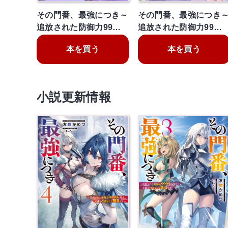
その門番、最強につき～
その門番、最強につき
追放された防御力99…
追放された防御力99…
本を買う
本を買う
小説更新情報