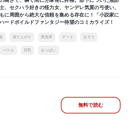
の高さで、瞬く間に分隊長に昇格。部下についた無防
士、セクハラ好きの怪力女、ヤンデレ気質の弓使い、
もに周囲から絶大な信頼を集める存在に！「小説家に
ハードボイルドファンタジー待望のコミカライズ！
強
成り上がり
異世界
チート
なろう
バトル
巨乳
おっぱい
無料で読む