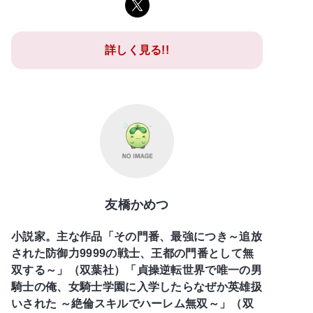
詳しく見る!!
友橋かめつ
小説家。主な作品「その門番、最強につき～追放
された防御力9999の戦士、王都の門番として無
双する～」（双葉社）「貞操逆転世界で唯一の男
騎士の俺、女騎士学園に入学したらなぜか英雄扱
いされた ～絶倫スキルでハーレム無双～」（双