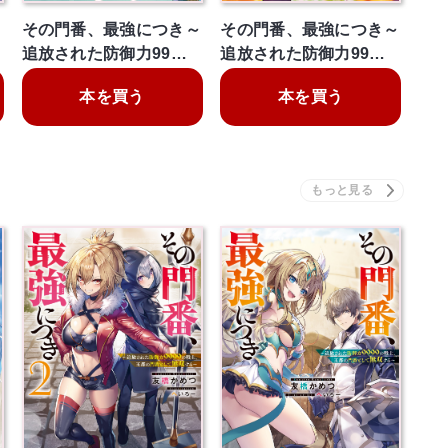
～
その門番、最強につき～
その門番、最強につき～
追放された防御力99…
追放された防御力99…
本を買う
本を買う