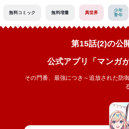
少年
無料コミック
無料増量
異世界
青年
第15話(2)の
公式アプリ「マンガ
その門番、最強につき～追放された防御