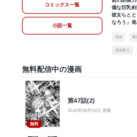
前の防御力
コミックス一覧
備な巨乳剣
彼女らとと
なろう」発
小説一覧
追放
最
追放祭り
無料配信中の漫画
第47話(2)
2026年08月04日 更新
無料