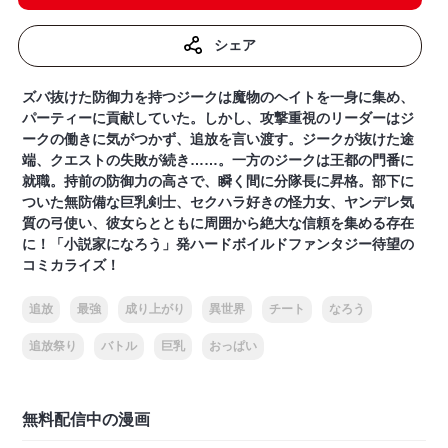
シェア
ズバ抜けた防御力を持つジークは魔物のヘイトを一身に集め、
パーティーに貢献していた。しかし、攻撃重視のリーダーはジ
ークの働きに気がつかず、追放を言い渡す。ジークが抜けた途
端、クエストの失敗が続き……。一方のジークは王都の門番に
就職。持前の防御力の高さで、瞬く間に分隊長に昇格。部下に
ついた無防備な巨乳剣士、セクハラ好きの怪力女、ヤンデレ気
質の弓使い、彼女らとともに周囲から絶大な信頼を集める存在
に！「小説家になろう」発ハードボイルドファンタジー待望の
コミカライズ！
追放
最強
成り上がり
異世界
チート
なろう
追放祭り
バトル
巨乳
おっぱい
無料配信中の漫画