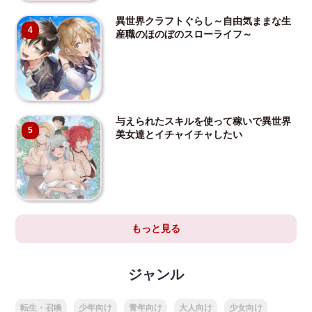
異世界クラフトぐらし～自由気ままな生
4
産職のほのぼのスローライフ～
与えられたスキルを使って稼いで異世界
5
美女達とイチャイチャしたい
もっと見る
ジャンル
転生・召喚
少年向け
青年向け
大人向け
少女向け