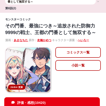
番として無双する～
第8話(2)
モンスターコミック
その門番、最強につき～追放された防御力
9999の戦士、王都の門番として無双する～
漫画：
あまなちた
原作：
友橋かめつ
キャラクター原案：
へいろー
コミックス一覧
小説一覧
26/8/4 更新
評価・感想(10420)