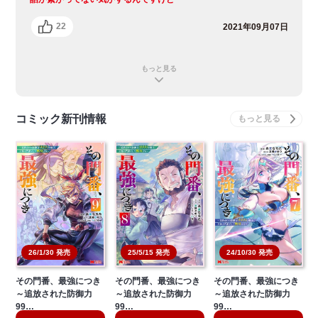
22
2021年09月07日
もっと見る
コミック新刊情報
26/1/30 発売
25/5/15 発売
24/10/30 発売
その門番、最強につき
その門番、最強につき
その門番、最強につき
～追放された防御力
～追放された防御力
～追放された防御力
99…
99…
99…