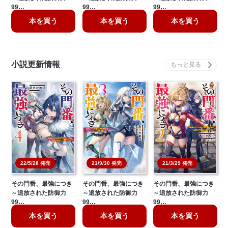
99…
99…
99…
本を買う
本を買う
本を買う
小説更新情報
21/3/29 発売
22/5/28 発売
21/9/30 発売
その門番、最強につき
その門番、最強につき
その門番、最強につき
～追放された防御力
～追放された防御力
～追放された防御力
99…
99…
99…
本を買う
本を買う
本を買う