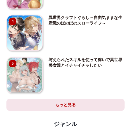
異世界クラフトぐらし～自由気ままな生
4
産職のほのぼのスローライフ～
与えられたスキルを使って稼いで異世界
5
美女達とイチャイチャしたい
もっと見る
ジャンル