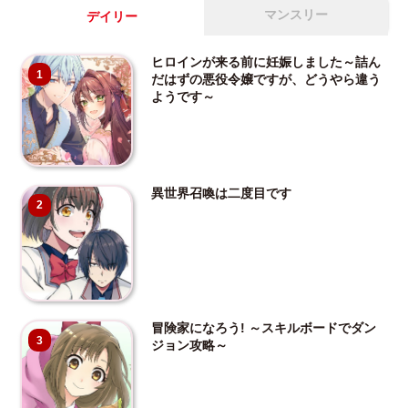
マンスリー
デイリー
ヒロインが来る前に妊娠しました～詰ん
1
だはずの悪役令嬢ですが、どうやら違う
ようです～
異世界召喚は二度目です
2
冒険家になろう! ～スキルボードでダン
3
ジョン攻略～