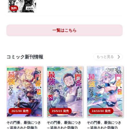
無料
一覧はこちら
コミック新刊情報
26/1/30 発売
25/5/15 発売
24/10/30 発売
その門番、最強につき
その門番、最強につき
その門番、最強につき
～追放された防御力
～追放された防御力
～追放された防御力