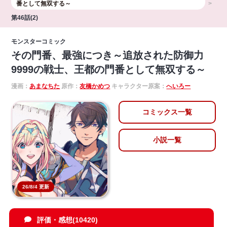
番として無双する～
第46話(2)
モンスターコミック
その門番、最強につき～追放された防御力
9999の戦士、王都の門番として無双する～
漫画：
あまなちた
原作：
友橋かめつ
キャラクター原案：
へいろー
コミックス一覧
小説一覧
26/8/4 更新
評価・感想(10420)