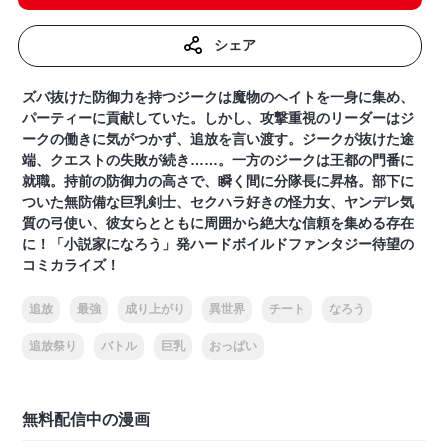
シェア
ズバ抜けた防御力を持つジークは魔物のヘイトを一身に集め、
パーティーに貢献していた。しかし、攻撃重視のリーダーはジ
ークの働きに気がつかず、追放を言い渡す。ジークが抜けた途
端、クエストの失敗が続き……。一方のジークは王都の門番に
就職。持前の防御力の高さで、瞬く間に分隊長に昇格。部下に
ついた無防備な巨乳剣士、セクハラ好きの怪力女、ヤンデレ気
質の弓使い、彼女らとともに周囲から絶大な信頼を集める存在
に！「小説家になろう」発ハードボイルドファンタジー待望の
コミカライズ！
追放
最強
成り上がり
異世界
チート
なろう
追放祭り
バトル
巨乳
おっぱい
無料配信中の漫画