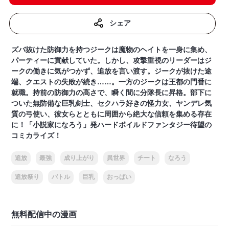
シェア
ズバ抜けた防御力を持つジークは魔物のヘイトを一身に集め、
パーティーに貢献していた。しかし、攻撃重視のリーダーはジ
ークの働きに気がつかず、追放を言い渡す。ジークが抜けた途
端、クエストの失敗が続き……。一方のジークは王都の門番に
就職。持前の防御力の高さで、瞬く間に分隊長に昇格。部下に
ついた無防備な巨乳剣士、セクハラ好きの怪力女、ヤンデレ気
質の弓使い、彼女らとともに周囲から絶大な信頼を集める存在
に！「小説家になろう」発ハードボイルドファンタジー待望の
コミカライズ！
追放
最強
成り上がり
異世界
チート
なろう
追放祭り
バトル
巨乳
おっぱい
無料配信中の漫画