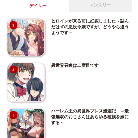
マンスリー
デイリー
ヒロインが来る前に妊娠しました～詰ん
1
だはずの悪役令嬢ですが、どうやら違う
ようです～
異世界召喚は二度目です
2
ハーレム王の異世界プレス漫遊記 ～最
3
強無双のおじさんはあらゆる種族を嫁に
する～