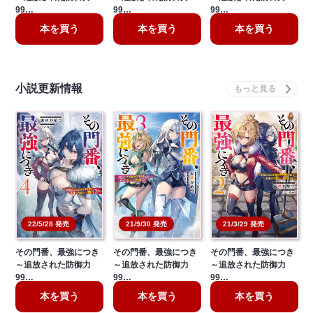
99…
99…
99…
本を買う
本を買う
本を買う
小説更新情報
21/3/29 発売
22/5/28 発売
21/9/30 発売
その門番、最強につき
その門番、最強につき
その門番、最強につき
～追放された防御力
～追放された防御力
～追放された防御力
99…
99…
99…
本を買う
本を買う
本を買う