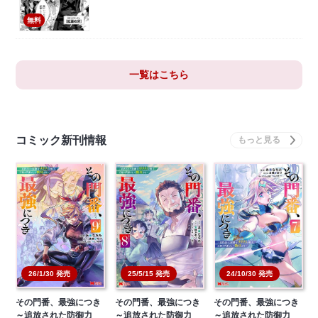
無料
一覧はこちら
コミック新刊情報
26/1/30 発売
25/5/15 発売
24/10/30 発売
その門番、最強につき
その門番、最強につき
その門番、最強につき
～追放された防御力
～追放された防御力
～追放された防御力