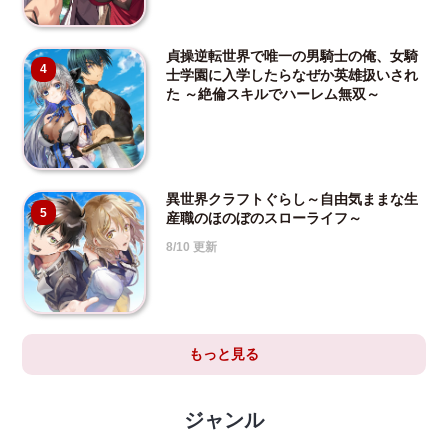
貞操逆転世界で唯一の男騎士の俺、女騎
4
士学園に入学したらなぜか英雄扱いされ
た ～絶倫スキルでハーレム無双～
異世界クラフトぐらし～自由気ままな生
5
産職のほのぼのスローライフ～
8/10 更新
もっと見る
ジャンル