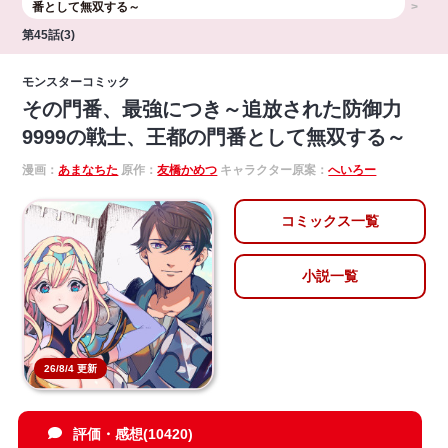
番として無双する～
第45話(3)
モンスターコミック
その門番、最強につき～追放された防御力
9999の戦士、王都の門番として無双する～
漫画：
あまなちた
原作：
友橋かめつ
キャラクター原案：
へいろー
コミックス一覧
小説一覧
26/8/4 更新
評価・感想(10420)