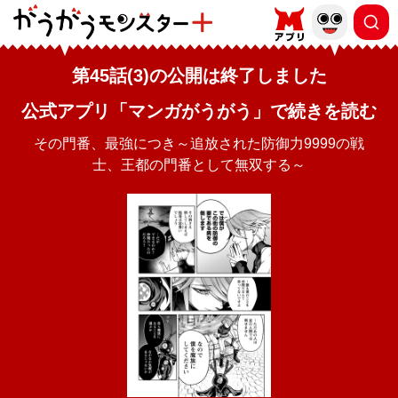
第45話(3)の公開は終了しました
公式アプリ「マンガがうがう」で続きを読む
その門番、最強につき～追放された防御力9999の戦
士、王都の門番として無双する～