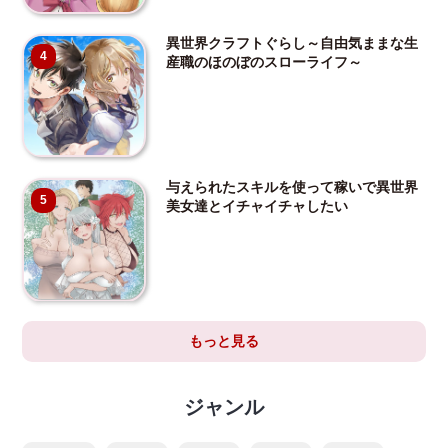
異世界クラフトぐらし～自由気ままな生
4
産職のほのぼのスローライフ～
与えられたスキルを使って稼いで異世界
5
美女達とイチャイチャしたい
もっと見る
ジャンル