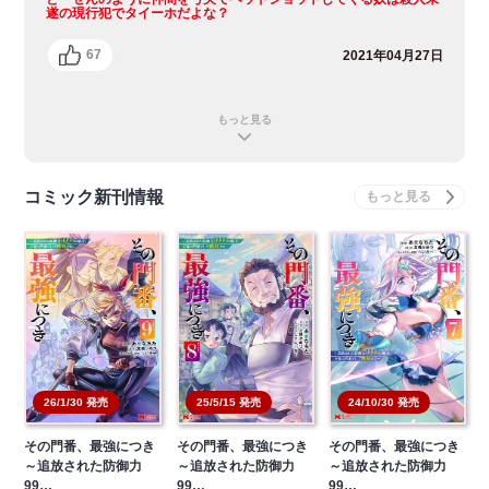
遂の現行犯でタイーホだよな？
67
2021年04月27日
もっと見る
コミック新刊情報
26/1/30 発売
25/5/15 発売
24/10/30 発売
その門番、最強につき
その門番、最強につき
その門番、最強につき
～追放された防御力
～追放された防御力
～追放された防御力
99…
99…
99…