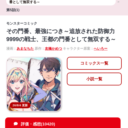
番として無双する～
第5話(1)
モンスターコミック
その門番、最強につき～追放された防御力
9999の戦士、王都の門番として無双する～
漫画：
あまなちた
原作：
友橋かめつ
キャラクター原案：
へいろー
コミックス一覧
小説一覧
26/8/4 更新
評価・感想(10420)