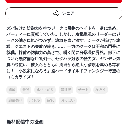
シェア
ズバ抜けた防御力を持つジークは魔物のヘイトを一身に集め、
パーティーに貢献していた。しかし、攻撃重視のリーダーはジ
ークの働きに気がつかず、追放を言い渡す。ジークが抜けた途
端、クエストの失敗が続き……。一方のジークは王都の門番に
就職。持前の防御力の高さで、瞬く間に分隊長に昇格。部下に
ついた無防備な巨乳剣士、セクハラ好きの怪力女、ヤンデレ気
質の弓使い、彼女らとともに周囲から絶大な信頼を集める存在
に！「小説家になろう」発ハードボイルドファンタジー待望の
コミカライズ！
追放
最強
成り上がり
異世界
チート
なろう
追放祭り
バトル
巨乳
おっぱい
無料配信中の漫画