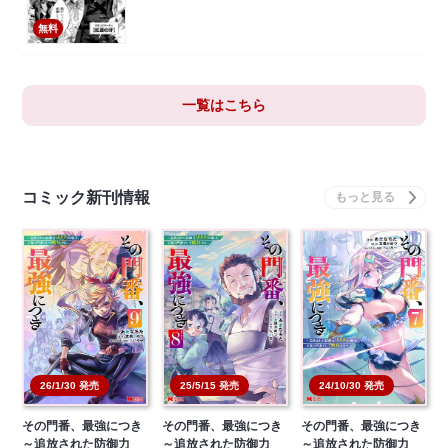
無料
一覧はこちら
コミック新刊情報
26/1/30 発売
25/5/15 発売
24/10/30 発売
その門番、最強につき
その門番、最強につき
その門番、最強につき
～追放された防御力
～追放された防御力
～追放された防御力