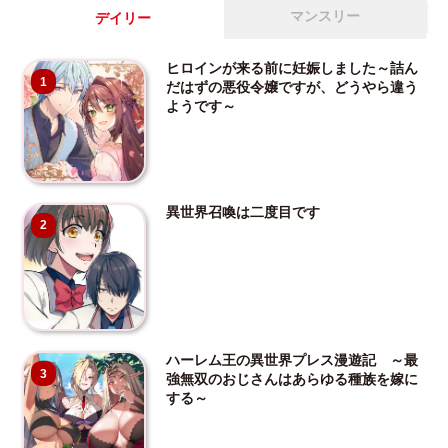
マンスリー
デイリー
ヒロインが来る前に妊娠しました～詰ん
1
だはずの悪役令嬢ですが、どうやら違う
ようです～
異世界召喚は二度目です
2
ハーレム王の異世界プレス漫遊記 ～最
3
強無双のおじさんはあらゆる種族を嫁に
する～