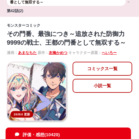
番として無双する～
第42話(2)
モンスターコミック
その門番、最強につき～追放された防御力
9999の戦士、王都の門番として無双する～
漫画：
あまなちた
原作：
友橋かめつ
キャラクター原案：
へいろー
コミックス一覧
小説一覧
26/8/4 更新
評価・感想(10420)