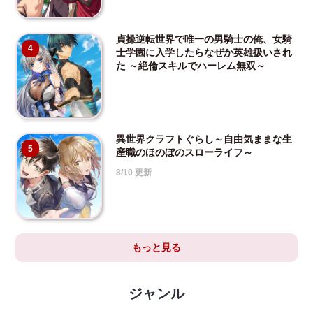
貞操逆転世界で唯一の男騎士の俺、女騎
4
士学園に入学したらなぜか英雄扱いされ
た ～絶倫スキルでハーレム無双～
異世界クラフトぐらし～自由気ままな生
5
産職のほのぼのスローライフ～
8/10 更新
もっと見る
ジャンル