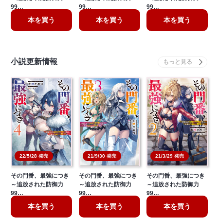
99…
99…
99…
本を買う
本を買う
本を買う
小説更新情報
21/3/29 発売
22/5/28 発売
21/9/30 発売
その門番、最強につき
その門番、最強につき
その門番、最強につき
～追放された防御力
～追放された防御力
～追放された防御力
99…
99…
99…
本を買う
本を買う
本を買う