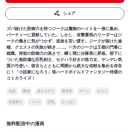
シェア
ズバ抜けた防御力を持つジークは魔物のヘイトを一身に集め、
パーティーに貢献していた。しかし、攻撃重視のリーダーはジ
ークの働きに気がつかず、追放を言い渡す。ジークが抜けた途
端、クエストの失敗が続き……。一方のジークは王都の門番に
就職。持前の防御力の高さで、瞬く間に分隊長に昇格。部下に
ついた無防備な巨乳剣士、セクハラ好きの怪力女、ヤンデレ気
質の弓使い、彼女らとともに周囲から絶大な信頼を集める存在
に！「小説家になろう」発ハードボイルドファンタジー待望の
コミカライズ！
追放
最強
成り上がり
異世界
チート
なろう
追放祭り
バトル
巨乳
おっぱい
無料配信中の漫画