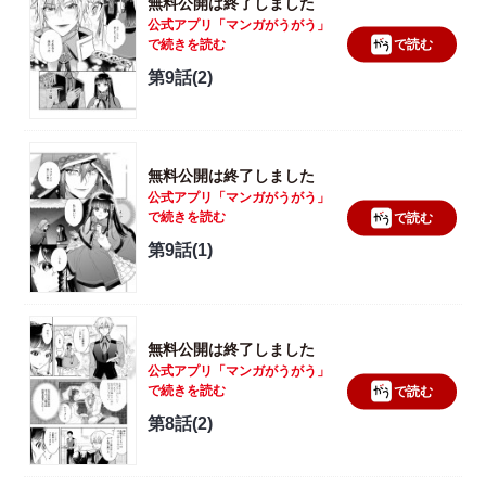
無料公開は終了しました
公式アプリ「マンガがうがう」
で続きを読む
で読む
第9話(2)
無料公開は終了しました
公式アプリ「マンガがうがう」
で続きを読む
で読む
第9話(1)
無料公開は終了しました
公式アプリ「マンガがうがう」
で続きを読む
で読む
第8話(2)