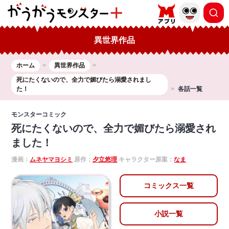
異世界作品
ホーム
異世界作品
死にたくないので、全力で媚びたら溺愛されまし
た！
各話一覧
モンスターコミック
死にたくないので、全力で媚びたら溺愛され
ました！
漫画：
ムネヤマヨシミ
原作：
夕立悠理
キャラクター原案：
なま
コミックス一覧
小説一覧