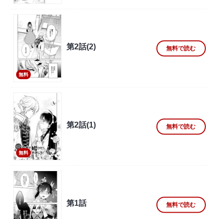
第2話(2)
無料で読む
無料
第2話(1)
無料で読む
無料
第1話
無料で読む