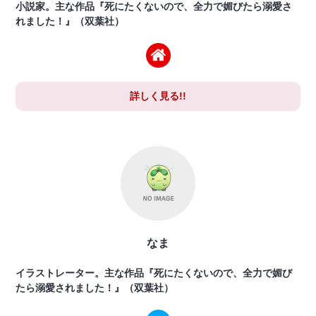
小説家。主な作品『死にたくないので、全力で媚びたら溺愛さ
れました！』（双葉社）
詳しく見る!!
なま
イラストレーター。主な作品『死にたくないので、全力で媚び
たら溺愛されました！』（双葉社）