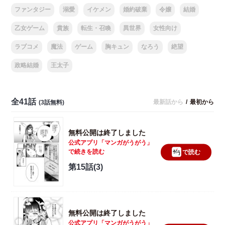
ファンタジー
溺愛
イケメン
婚約破棄
令嬢
結婚
乙女ゲーム
貴族
転生・召喚
異世界
女性向け
ラブコメ
魔法
ゲーム
胸キュン
なろう
絶望
政略結婚
王太子
全41話
最新話から
/
最初から
(3話無料)
無料公開は終了しました
公式アプリ「マンガがうがう」
で続きを読む
で読む
第15話(3)
無料公開は終了しました
公式アプリ「マンガがうがう」