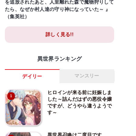
を追放されたあと、人里離れた森で魔物狩りして
たら、なぜか村人達の守り神になっていた～ 』
（集英社）
詳しく見る!!
異世界ランキング
マンスリー
デイリー
ヒロインが来る前に妊娠しま
1
した～詰んだはずの悪役令嬢
ですが、どうやら違うようで
す～
異世界召喚は二度目です