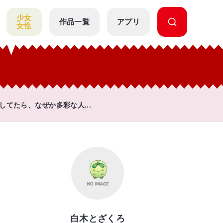
少女
作品一覧
アプリ
女性
てたら、なぜか多彩な人...
白木とざくろ