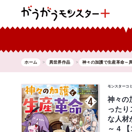
ホーム
異世界作品
神々の加護で生産革命～異.
モンスターコ
神々の
ったり
な人材
～ 4 