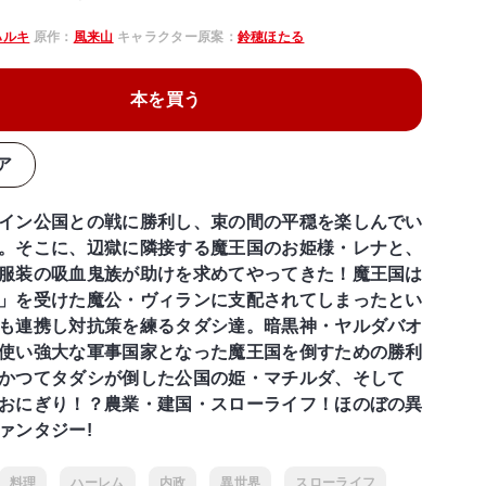
ハルキ
原作：
風来山
キャラクター原案：
鈴穂ほたる
本を買う
ア
イン公国との戦に勝利し、束の間の平穏を楽しんでい
。そこに、辺獄に隣接する魔王国のお姫様・レナと、
服装の吸血鬼族が助けを求めてやってきた！魔王国は
」を受けた魔公・ヴィランに支配されてしまったとい
も連携し対抗策を練るタダシ達。暗黒神・ヤルダバオ
使い強大な軍事国家となった魔王国を倒すための勝利
かつてタダシが倒した公国の姫・マチルダ、そして
おにぎり！？農業・建国・スローライフ！ほのぼの異
ァンタジー!
料理
ハーレム
内政
異世界
スローライフ