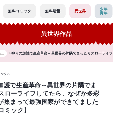
少年
無料コミック
無料増量
異世界
青年
異世界作品
..
神々の加護で生産革命～異世界の片隅でまったりスローライフし
ミックス
加護で生産革命～異世界の片隅でま
スローライフしてたら、なぜか多彩
が集まって最強国家ができてました
【コミック】