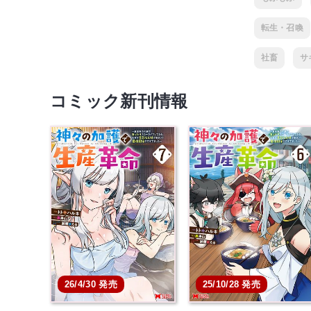
転生・召喚
社畜
サ
コミック新刊情報
26/4/30 発売
25/10/28 発売