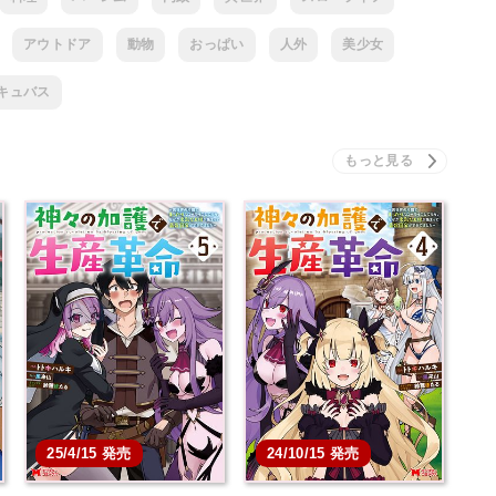
アウトドア
動物
おっぱい
人外
美少女
キュバス
25/4/15 発売
24/10/15 発売