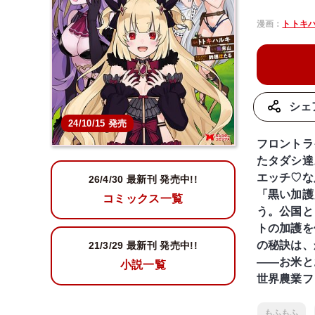
漫画：
トトキ
シェ
24/10/15 発売
フロントラ
たタダシ達
エッチ♡な
26/4/30 最新刊 発売中!!
「黒い加護
コミックス一覧
う。公国と
トの加護を
の秘訣は、
21/3/29
最新刊 発売中!!
――お米と
小説一覧
世界農業フ
もふもふ