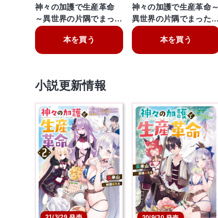
神々の加護で生産革命
神々の加護で生産革命
～異世界の片隅でまっ…
異世界の片隅でまった
本を買う
本を買う
小説更新情報
21/3/29 発売
20/9/30 発売