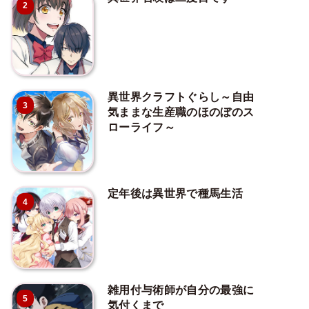
2
異世界クラフトぐらし～自由
3
気ままな生産職のほのぼのス
ローライフ～
定年後は異世界で種馬生活
4
雑用付与術師が自分の最強に
5
気付くまで