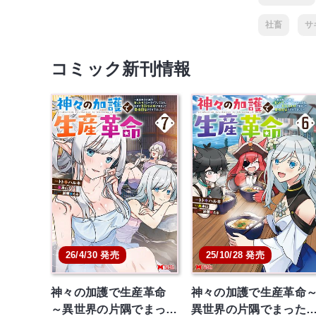
社畜
サ
コミック新刊情報
26/4/30 発売
25/10/28 発売
神々の加護で生産革命
神々の加護で生産革命
～異世界の片隅でまっ…
異世界の片隅でまった