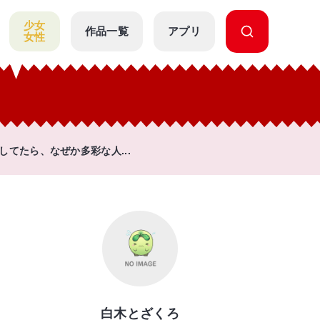
少女
作品一覧
アプリ
女性
てたら、なぜか多彩な人...
白木とざくろ