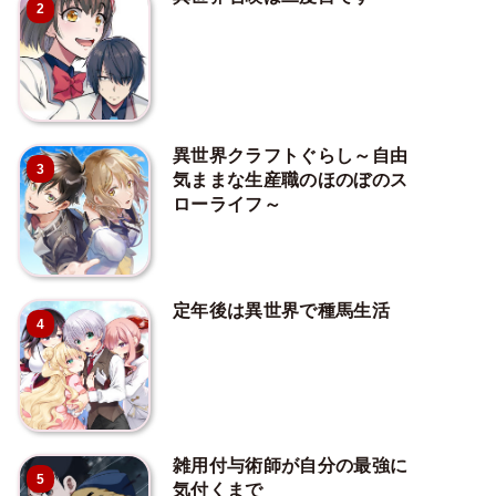
2
異世界クラフトぐらし～自由
3
気ままな生産職のほのぼのス
ローライフ～
定年後は異世界で種馬生活
4
雑用付与術師が自分の最強に
5
気付くまで