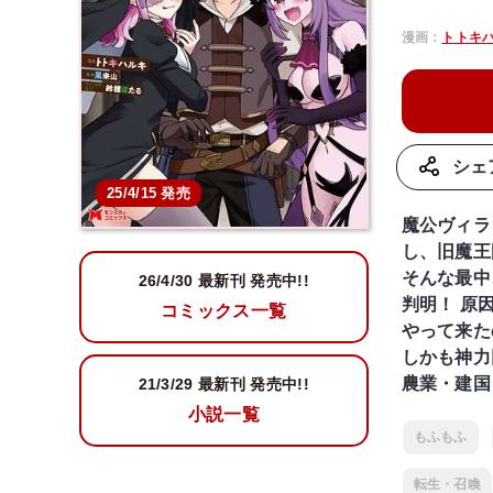
漫画：
トトキ
シェ
25/4/15 発売
魔公ヴィラ
し、旧魔王
そんな最中
26/4/30 最新刊 発売中!!
判明！ 原
コミックス一覧
やって来た
しかも神力
農業・建国
21/3/29
最新刊 発売中!!
小説一覧
もふもふ
転生・召喚