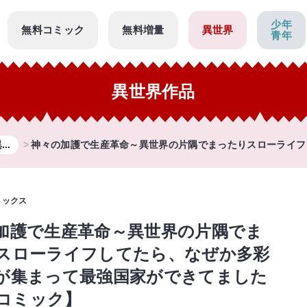
少年
無料コミック
無料増量
異世界
青年
異世界作品
..
神々の加護で生産革命～異世界の片隅でまったりスローライフし
ミックス
加護で生産革命～異世界の片隅でま
スローライフしてたら、なぜか多彩
が集まって最強国家ができてました
【コミック】