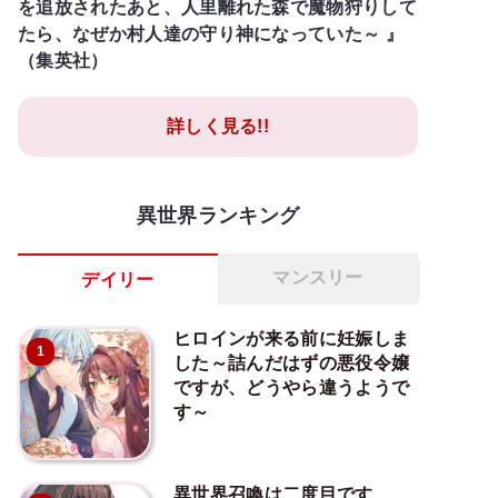
を追放されたあと、人里離れた森で魔物狩りして
たら、なぜか村人達の守り神になっていた～ 』
（集英社）
詳しく見る!!
異世界ランキング
マンスリー
デイリー
ヒロインが来る前に妊娠しま
1
した～詰んだはずの悪役令嬢
ですが、どうやら違うようで
す～
異世界召喚は二度目です