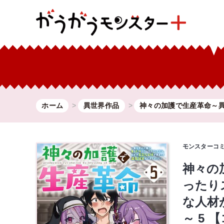
ホーム
異世界作品
神々の加護で生産革命～異.
モンスターコ
神々の
ったり
な人材
～ 5 