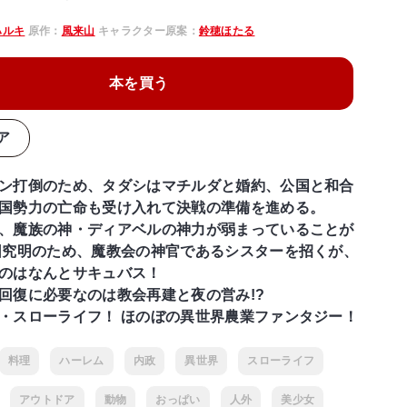
ハルキ
原作：
風来山
キャラクター原案：
鈴穂ほたる
本を買う
ア
ン打倒のため、タダシはマチルダと婚約、公国と和合
国勢力の亡命も受け入れて決戦の準備を進める。
、魔族の神・ディアベルの神力が弱まっていることが
因究明のため、魔教会の神官であるシスターを招くが、
のはなんとサキュバス！
回復に必要なのは教会再建と夜の営み!?
・スローライフ！ ほのぼの異世界農業ファンタジー！
料理
ハーレム
内政
異世界
スローライフ
アウトドア
動物
おっぱい
人外
美少女