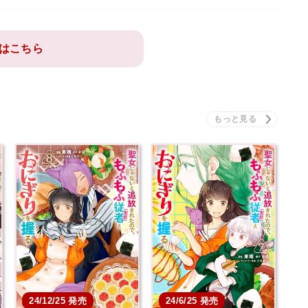
はこちら
24/12/25 発売
24/6/25 発売