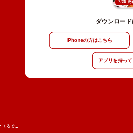
7/26 更
ダウンロード
iPhoneの方はこちら
アプリを持って
：
くろでこ