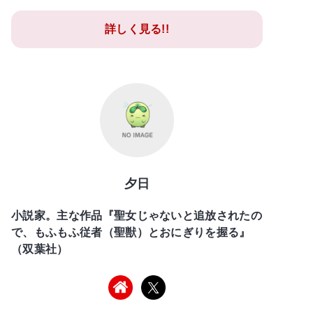
詳しく見る!!
夕日
小説家。主な作品『聖女じゃないと追放されたの
で、もふもふ従者（聖獣）とおにぎりを握る』
（双葉社）