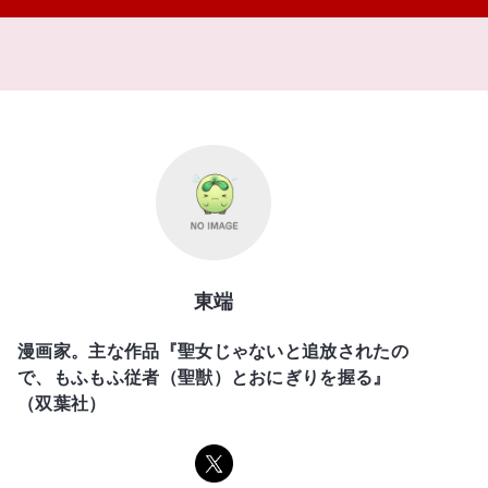
東端
漫画家。主な作品『聖女じゃないと追放されたの
で、もふもふ従者（聖獣）とおにぎりを握る』
（双葉社）