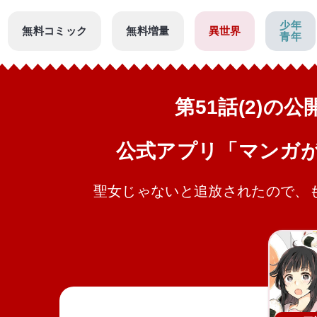
少年
無料コミック
無料増量
異世界
青年
第51話(2)の
公式アプリ「マンガ
聖女じゃないと追放されたので、も