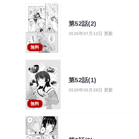
第52話(2)
2026年07月12日 更新
無料
第52話(1)
2026年06月28日 更新
無料