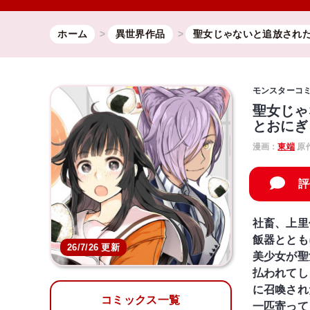
ホーム
異世界作品
聖女じゃないと追放された
モンスターコ
聖女じゃ
とおにぎ
漫画：
東端
原
評
社畜、上里
飯器ととも
26/7/26 更新
美少女が聖
払われてし
に召喚され
コミックス一覧
一匹寄っ