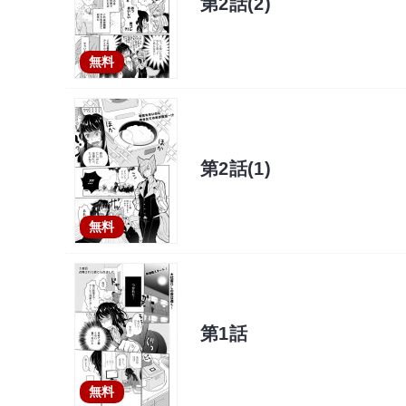
第2話(2)
無料
第2話(1)
無料
第1話
無料