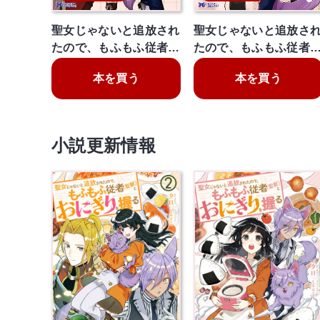
聖女じゃないと追放され
聖女じゃないと追放さ
たので、もふもふ従者…
たので、もふもふ従者
本を買う
本を買う
小説更新情報