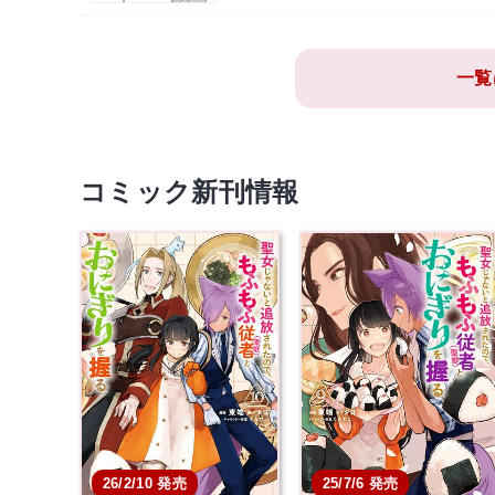
一覧
コミック新刊情報
26/2/10 発売
25/7/6 発売