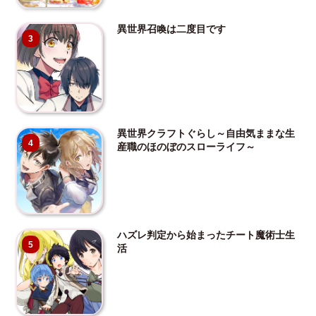
異世界召喚は二度目です
3
異世界クラフトぐらし～自由気ままな生
4
産職のほのぼのスローライフ～
ハズレ判定から始まったチート魔術士生
5
活