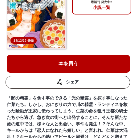
最新刊 発売中!!
小説一覧
24/12/25 発売
本を買う
シェア
「闇の精霊」を倒す事のできる「光の精霊」を探す事になった
仁菜たち。しかし、おにぎりの力で川の精霊・ランティスを救
った騒動が王家に伝わってしまう。仁菜の命を狙う王都の騎士
たちから逃げ、急ぎ次の街へと出発することに。そんな新たな
旅の道中では、様々な人と出会い、事件も発生！？そんな中、
キールからは「恋人になれたら嬉しい」と言われ、仁菜は大混
乱！？キールからの熱いアピールと溺愛は、どんどんと増えて