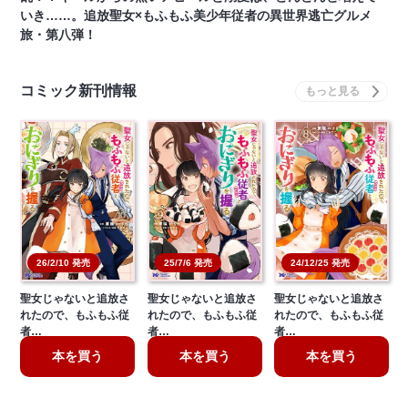
いき……。追放聖女×もふもふ美少年従者の異世界逃亡グルメ
旅・第八弾！
コミック新刊情報
26/2/10 発売
25/7/6 発売
24/12/25 発売
聖女じゃないと追放さ
聖女じゃないと追放さ
聖女じゃないと追放さ
れたので、もふもふ従
れたので、もふもふ従
れたので、もふもふ従
者…
者…
者…
本を買う
本を買う
本を買う