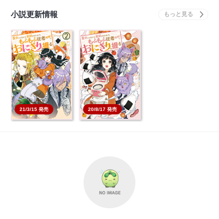
小説更新情報
聖女じゃないと追放さ
聖女じゃないと追放さ
れたので、もふもふ従
れたので、もふもふ従
者…
者…
本を買う
本を買う
21/3/15 発売
20/8/17 発売