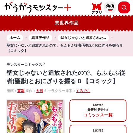
異世界作品
ホーム
異世界作品
聖女じゃないと追放された...
聖女じゃないと追放されたので、もふもふ従者(聖獣)とおにぎりを握る 8
【コミック】
モンスターコミックスｆ
聖女じゃないと追放されたので、もふもふ従
者(聖獣)とおにぎりを握る 8 【コミック】
漫画：
東端
原作：
夕日
キャラクター原案：
くろでこ
26/2/10
最新刊 発売中!!
コミックス一覧
21/3/15