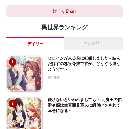
詳しく見る!!
異世界ランキング
マンスリー
デイリー
ヒロインが来る前に妊娠しました～詰ん
1
だはずの悪役令嬢ですが、どうやら違う
ようです～
8/5 更新
愛さないといわれましても ～元魔王の伯
2
爵令嬢は生真面目軍人に餌付けをされて
幸せになる～