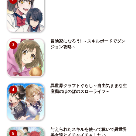
冒険家になろう! ～スキルボードでダン
3
ジョン攻略～
異世界クラフトぐらし～自由気ままな生
4
産職のほのぼのスローライフ～
与えられたスキルを使って稼いで異世界
5
美女達とイチャイチャしたい