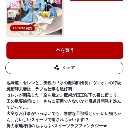
23/10/10 発売
本を買う
シェア
地味姫・セレンと、美貌の『氷の魔術師団長』ヴィオルの特級
魔術師夫妻は、ラブも仕事も絶好調！
セレンが開発した「空を飛ぶ」魔術が国王陛下の目に留まり、
国の重要施策に！ さらに応用できないかと魔道具開発も進ん
でいって…。
大変なお仕事がいっぱいでも、素敵な旦那様とかわいい猫ちゃ
ん、おいしいスイーツで癒されちゃいます!?
努力家地味姫のもふもふ×スイーツラブファンタジー★