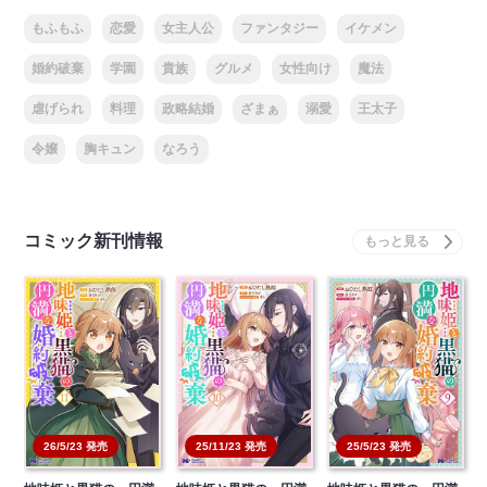
もふもふ
恋愛
女主人公
ファンタジー
イケメン
婚約破棄
学園
貴族
グルメ
女性向け
魔法
虐げられ
料理
政略結婚
ざまぁ
溺愛
王太子
令嬢
胸キュン
なろう
コミック新刊情報
26/5/23 発売
25/11/23 発売
25/5/23 発売