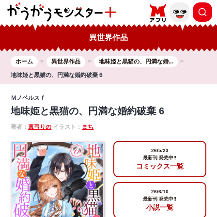
異世界作品
ホーム
異世界作品
地味姫と黒猫の、円満な婚...
地味姫と黒猫の、円満な婚約破棄 6
Ｍノベルスｆ
地味姫と黒猫の、円満な婚約破棄 6
著者：
真弓りの
イラスト：
まち
26/5/23
最新刊 発売中!!
コミックス一覧
26/6/10
最新刊 発売中!!
小説一覧