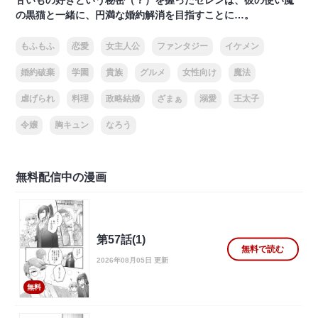
甘いもの好きという秘密（？）を握ったセレンは、彼の使い魔
の黒猫と一緒に、円満な婚約解消を目指すことに…。
もふもふ
恋愛
女主人公
ファンタジー
イケメン
婚約破棄
学園
貴族
グルメ
女性向け
魔法
虐げられ
料理
政略結婚
ざまぁ
溺愛
王太子
令嬢
胸キュン
なろう
無料配信中の漫画
第57話(1)
無料で読む
2026年08月05日 更新
無料