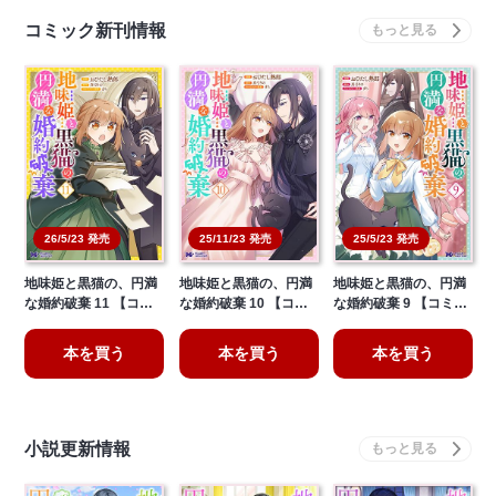
コミック新刊情報
26/5/23 発売
25/11/23 発売
25/5/23 発売
地味姫と黒猫の、円満
地味姫と黒猫の、円満
地味姫と黒猫の、円満
な婚約破棄 11 【コ…
な婚約破棄 10 【コ…
な婚約破棄 9 【コミ…
本を買う
本を買う
本を買う
小説更新情報