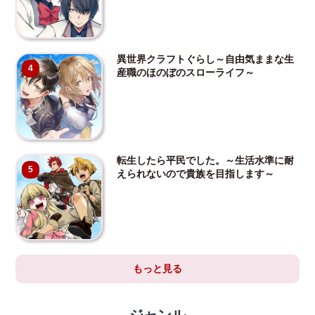
異世界クラフトぐらし～自由気ままな生
4
産職のほのぼのスローライフ～
転生したら平民でした。～生活水準に耐
5
えられないので貴族を目指します～
もっと見る