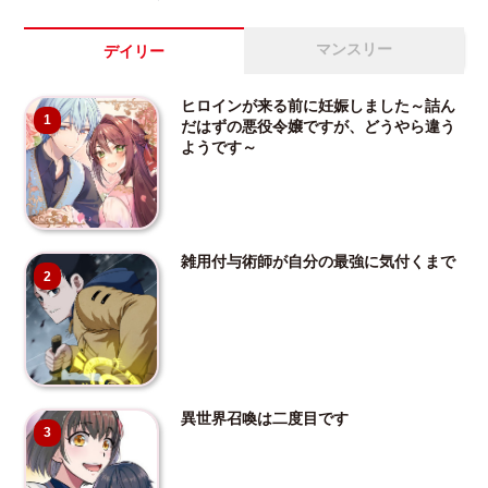
マンスリー
デイリー
ヒロインが来る前に妊娠しました～詰ん
1
だはずの悪役令嬢ですが、どうやら違う
ようです～
雑用付与術師が自分の最強に気付くまで
2
異世界召喚は二度目です
3