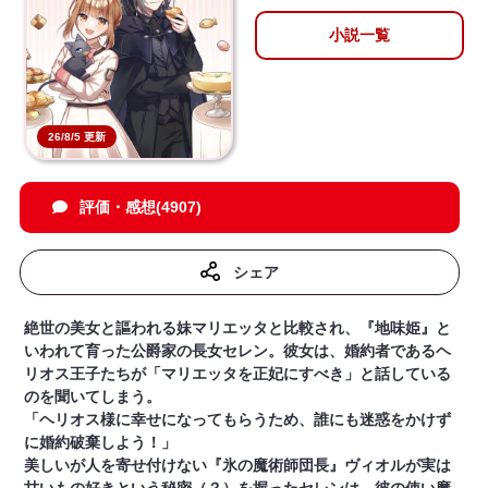
小説一覧
26/8/5 更新
評価・感想(4907)
シェア
絶世の美女と謳われる妹マリエッタと比較され、『地味姫』と
いわれて育った公爵家の長女セレン。彼女は、婚約者であるヘ
リオス王子たちが「マリエッタを正妃にすべき」と話している
のを聞いてしまう。
「ヘリオス様に幸せになってもらうため、誰にも迷惑をかけず
に婚約破棄しよう！」
美しいが人を寄せ付けない『氷の魔術師団長』ヴィオルが実は