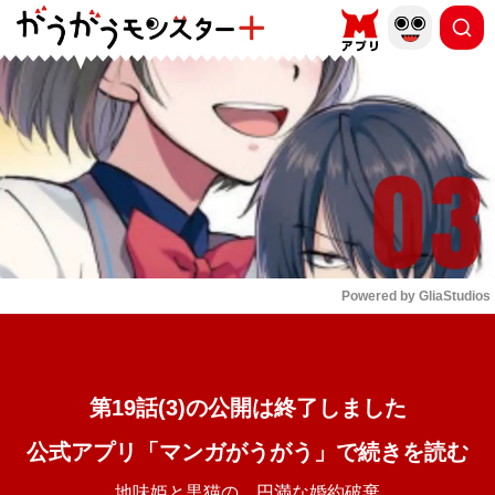
もっと読む
arrow_forward_ios
Powered by 
GliaStudios
Mute
第19話(3)の公開は終了しました
公式アプリ「マンガがうがう」で続きを読む
地味姫と黒猫の、円満な婚約破棄