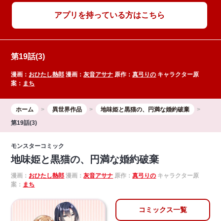
アプリを持っている方はこちら
第19話(3)
漫画：
おひたし熱郎
漫画：
灰音アサナ
原作：
真弓りの
キャラクター原
案：
まち
ホーム
異世界作品
地味姫と黒猫の、円満な婚約破棄
第19話(3)
モンスターコミック
地味姫と黒猫の、円満な婚約破棄
漫画：
おひたし熱郎
漫画：
灰音アサナ
原作：
真弓りの
キャラクター原
案：
まち
コミックス一覧