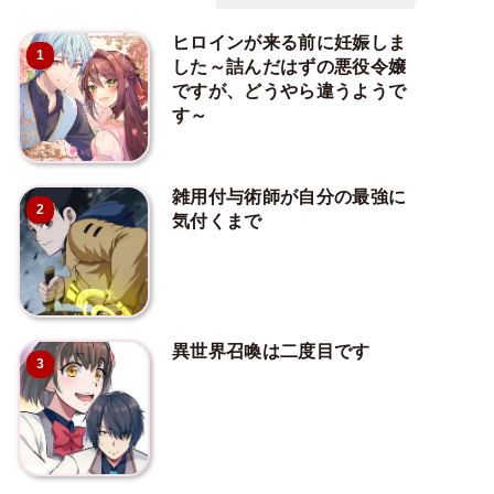
ヒロインが来る前に妊娠しま
1
した～詰んだはずの悪役令嬢
ですが、どうやら違うようで
す～
雑用付与術師が自分の最強に
2
気付くまで
異世界召喚は二度目です
3