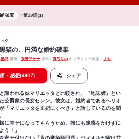
婚約破棄
第19話(1)
ミック
黒猫の、円満な婚約破棄
し熱郎
漫画：
灰音アサナ
原作：
真弓りの
キャラクター原案：
まち
価・感想(4907)
シェア
と謳われる妹マリエッタと比較され、『地味姫』とい
た公爵家の長女セレン。彼女は、婚約者であるヘリオ
が「マリエッタを正妃にすべき」と話しているのを聞
。
様に幸せになってもらうため、誰にも迷惑をかけずに
よう！」
を寄せ付けない『氷の魔術師団長』ヴィオルが実は甘