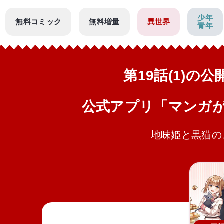
少年
無料コミック
無料増量
異世界
青年
第19話(1)の
公式アプリ「マンガ
地味姫と黒猫の