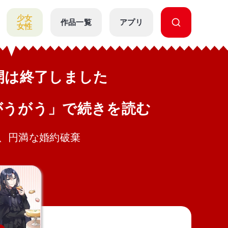
少女
作品一覧
アプリ
女性
公開は終了しました
がうがう」で続きを読む
、円満な婚約破棄