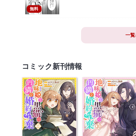
無料
一覧
コミック新刊情報
地味姫と黒猫の、円満な
地味姫と黒猫の、円満
婚約破棄 11 【コ…
婚約破棄 10 【コ…
本を買う
本を買う