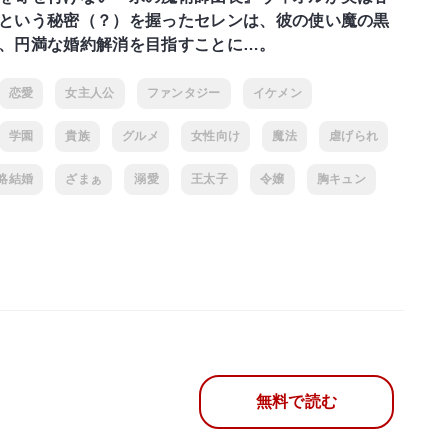
という秘密（？）を握ったセレンは、彼の使い魔の黒
、円満な婚約解消を目指すことに…。
恋愛
女主人公
ファンタジー
イケメン
学園
貴族
グルメ
女性向け
魔法
虐げられ
略結婚
ざまぁ
溺愛
王太子
令嬢
胸キュン
無料で読む