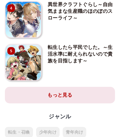
異世界クラフトぐらし～自由
4
気ままな生産職のほのぼのス
ローライフ～
転生したら平民でした。～生
5
活水準に耐えられないので貴
族を目指します～
もっと見る
ジャンル
転生・召喚
少年向け
青年向け