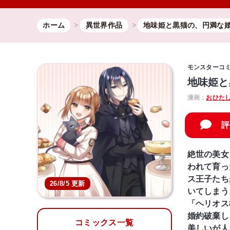
ホーム
異世界作品
地味姫と黒猫の、円満な
モンスターコ
地味姫と
漫画：
おひた
評
絶世の美女
われて育っ
ス王子たち
26/8/5 更新
いてしまう
「ヘリオス
婚約破棄し
コミックス一覧
美しいが人