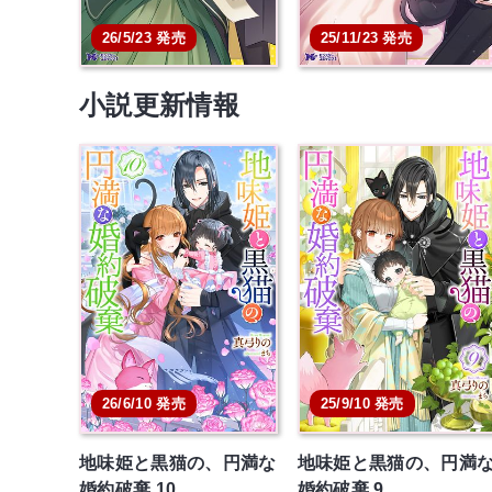
26/5/23 発売
25/11/23 発売
小説更新情報
26/6/10 発売
25/9/10 発売
地味姫と黒猫の、円満な
地味姫と黒猫の、円満
婚約破棄 10
婚約破棄 9