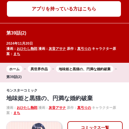
アプリを持っている方はこちら
第39話(2)
2024年11月20日
漫画：
おひたし熱郎
漫画：
灰音アサナ
原作：
真弓りの
キャラクター原
案：
まち
ホーム
異世界作品
地味姫と黒猫の、円満な婚約破棄
第39話(2)
モンスターコミック
地味姫と黒猫の、円満な婚約破棄
漫画：
おひたし熱郎
漫画：
灰音アサナ
原作：
真弓りの
キャラクター原
案：
まち
コミックス一覧