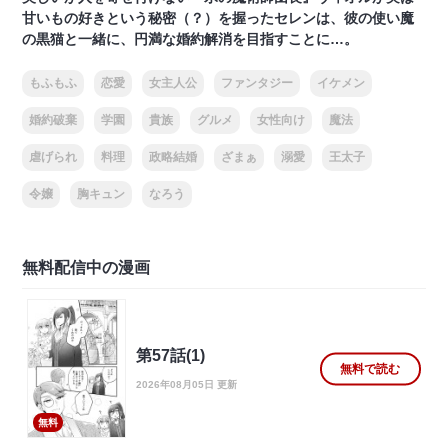
甘いもの好きという秘密（？）を握ったセレンは、彼の使い魔
の黒猫と一緒に、円満な婚約解消を目指すことに…。
もふもふ
恋愛
女主人公
ファンタジー
イケメン
婚約破棄
学園
貴族
グルメ
女性向け
魔法
虐げられ
料理
政略結婚
ざまぁ
溺愛
王太子
令嬢
胸キュン
なろう
無料配信中の漫画
第57話(1)
無料で読む
2026年08月05日 更新
無料