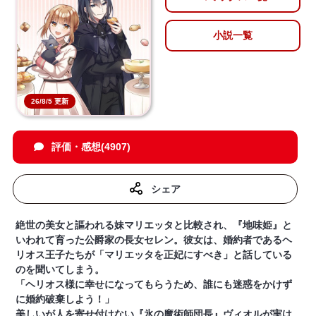
小説一覧
26/8/5 更新
評価・感想(4907)
シェア
絶世の美女と謳われる妹マリエッタと比較され、『地味姫』と
いわれて育った公爵家の長女セレン。彼女は、婚約者であるヘ
リオス王子たちが「マリエッタを正妃にすべき」と話している
のを聞いてしまう。
「ヘリオス様に幸せになってもらうため、誰にも迷惑をかけず
に婚約破棄しよう！」
美しいが人を寄せ付けない『氷の魔術師団長』ヴィオルが実は