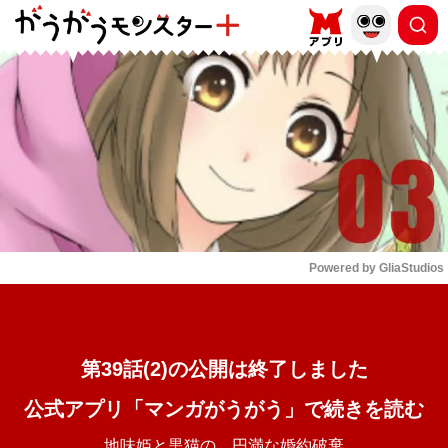
もっと読む
arrow_forward_ios
Powered by 
GliaStudios
Mute
第39話(2)の公開は終了しました
公式アプリ「マンガがうがう」で続きを読む
地味姫と黒猫の、円満な婚約破棄