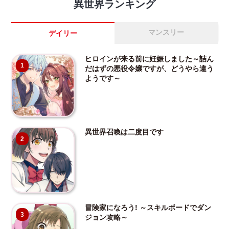
異世界ランキング
マンスリー
デイリー
ヒロインが来る前に妊娠しました～詰ん
1
だはずの悪役令嬢ですが、どうやら違う
ようです～
異世界召喚は二度目です
2
冒険家になろう! ～スキルボードでダン
3
ジョン攻略～