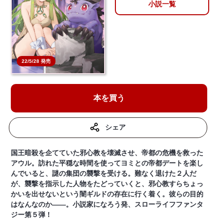
小説一覧
22/5/28 発売
本を買う
シェア
国王暗殺を企てていた邪心教を壊滅させ、帝都の危機を救った
アウル。訪れた平穏な時間を使ってヨミとの帝都デートを楽し
んでいると、謎の集団の襲撃を受ける。難なく退けた２人だ
が、襲撃を指示した人物をたどっていくと、邪心教すらちょっ
かいを出せないという闇ギルドの存在に行く着く。彼らの目的
はなんなのか――。小説家になろう発、スローライフファンタ
ジー第５弾！