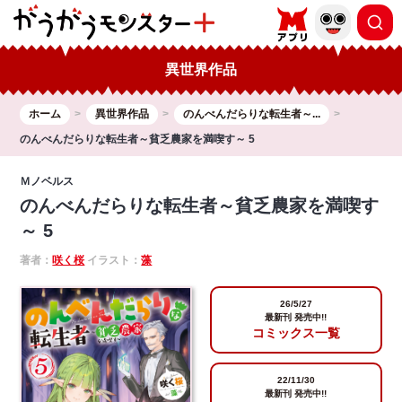
異世界作品
ホーム
異世界作品
のんべんだらりな転生者～...
のんべんだらりな転生者～貧乏農家を満喫す～ 5
Ｍノベルス
のんべんだらりな転生者～貧乏農家を満喫す
～ 5
著者：
咲く桜
イラスト：
藻
26/5/27
最新刊 発売中!!
コミックス一覧
22/11/30
最新刊 発売中!!