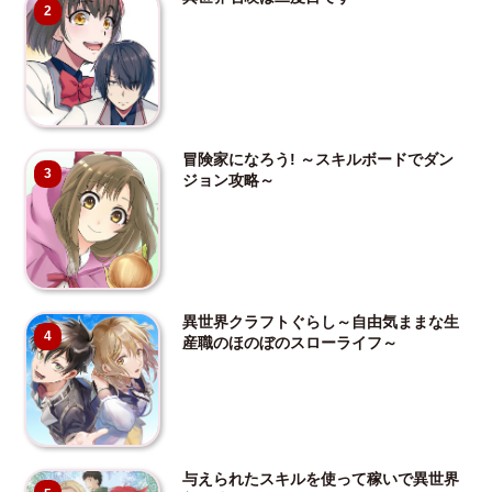
2
冒険家になろう! ～スキルボードでダン
3
ジョン攻略～
異世界クラフトぐらし～自由気ままな生
4
産職のほのぼのスローライフ～
与えられたスキルを使って稼いで異世界