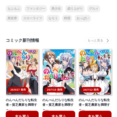
もふもふ
ファンタジー
美少女
成り上がり
グルメ
異世界
スローライフ
なろう
料理
おっぱい
コミック新刊情報
26/5/27 発売
25/7/15 発売
24/7/12 発売
のんべんだらりな転生
のんべんだらりな転生
のんべんだらりな転生
者～貧乏農家を満喫す
者～貧乏農家を満喫す
者～貧乏農家を満喫す
～…
～…
～…
本を買う
本を買う
本を買う