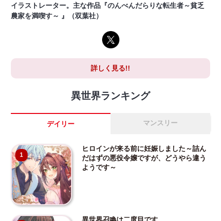
イラストレーター。主な作品『のんべんだらりな転生者～貧乏
農家を満喫す～ 』（双葉社）
詳しく見る!!
異世界ランキング
マンスリー
デイリー
ヒロインが来る前に妊娠しました～詰ん
1
だはずの悪役令嬢ですが、どうやら違う
ようです～
異世界召喚は二度目です