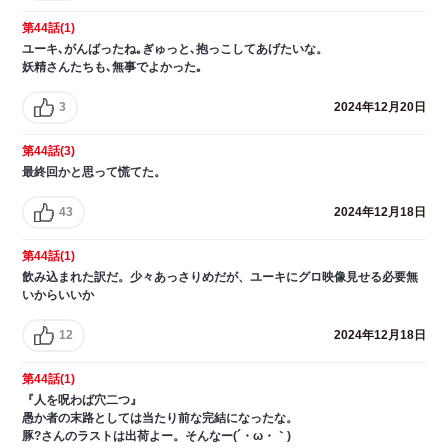
第44話(1)
ユーキ､がんばったね｡ぎゅっと､抱っこしてあげたいな。
妖精さんたちも､無事でよかった｡
3
2024年12月20日
第44話(3)
最終回かと思って慌てた。
43
2024年12月18日
第44話(1)
飲み込まれた訳だ。少々あっさりめだが、ユーキにグロ映像見せる必要無
いからいいか
12
2024年12月18日
第44話(1)
『人を呪わば穴二つ』
愚か者の末路としては当たり前な完結になったな。
豚?さんのラストは出荷よー。そんなー(´・ω・｀)