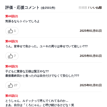
評価・応援コメント
投稿順
/
いいね順
(全2501件)
第44話(2)
気張るならトイレでしろよ
1
2025年01月01日
第44話(3)
うん。皆幸せで良かった。ユーキの周りは幸せでいて欲しい???
7
2025年01月01日
第44話(3)
子どもに寛容な王様は賢王やな??
最後最終回かと焦ったのは自分だけでなくて安心した???
27
2025年01月01日
第45話(1)
とうしゃん、ルドックって呼んでくれてるのか…
まあ、自分は「くろにゃん」と呼び続けるけどな！笑