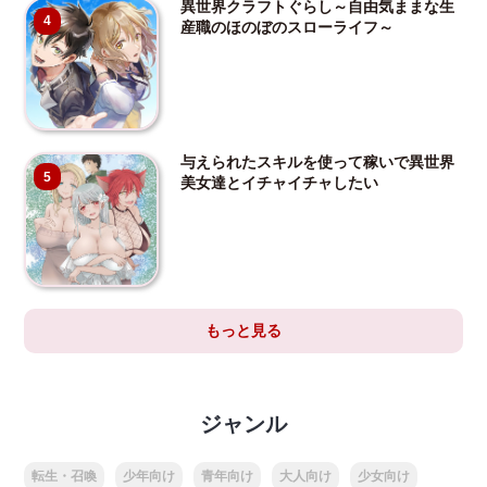
異世界クラフトぐらし～自由気ままな生
4
産職のほのぼのスローライフ～
与えられたスキルを使って稼いで異世界
5
美女達とイチャイチャしたい
もっと見る
ジャンル
転生・召喚
少年向け
青年向け
大人向け
少女向け