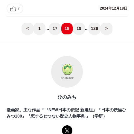
7
2024年12月18日
<
1
...
17
18
19
...
126
>
ひのみち
漫画家。主な作品『『NEW日本の伝記 新選組』『日本の妖怪ひ
みつ100』『恋するせつない歴史人物事典 』（学研）