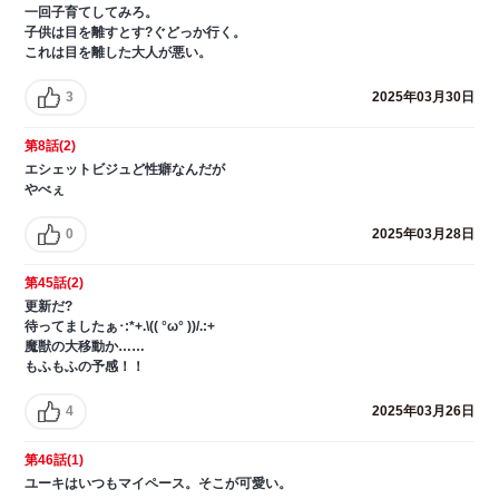
一回子育てしてみろ。
子供は目を離すとす?ぐどっか行く。
これは目を離した大人が悪い。
3
2025年03月30日
第8話(2)
エシェットビジュど性癖なんだが
やべぇ
0
2025年03月28日
第45話(2)
更新だ?
待ってましたぁ･:*+.\(( °ω° ))/.:+
魔獣の大移動か……
もふもふの予感！！
4
2025年03月26日
第46話(1)
ユーキはいつもマイペース。そこが可愛い。