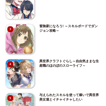
冒険家になろう! ～スキルボードでダン
3
ジョン攻略～
異世界クラフトぐらし～自由気ままな生
4
産職のほのぼのスローライフ～
与えられたスキルを使って稼いで異世界
5
美女達とイチャイチャしたい