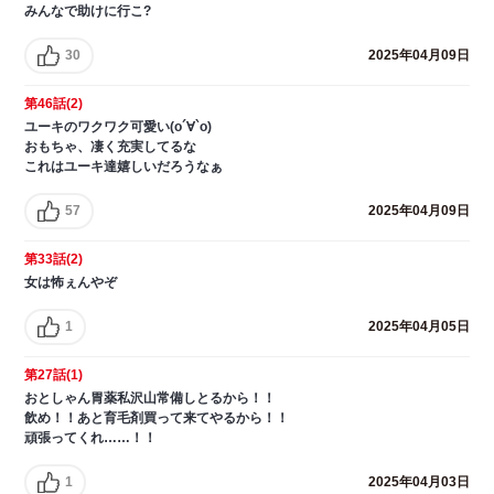
みんなで助けに行こ?
30
2025年04月09日
第46話(2)
ユーキのワクワク可愛い(о´∀`о)
おもちゃ、凄く充実してるな
これはユーキ達嬉しいだろうなぁ
57
2025年04月09日
第33話(2)
女は怖ぇんやぞ
1
2025年04月05日
第27話(1)
おとしゃん胃薬私沢山常備しとるから！！
飲め！！あと育毛剤買って来てやるから！！
頑張ってくれ……！！
1
2025年04月03日