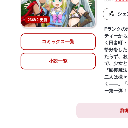
シェ
26/8/2 更新
Fランクの
ティーから
コミックス一覧
く田舎町・
恰好をした
たらず、お
小説一覧
で、少女と
『回復魔法
二人は様々
く――。「
ー第一弾！
詳