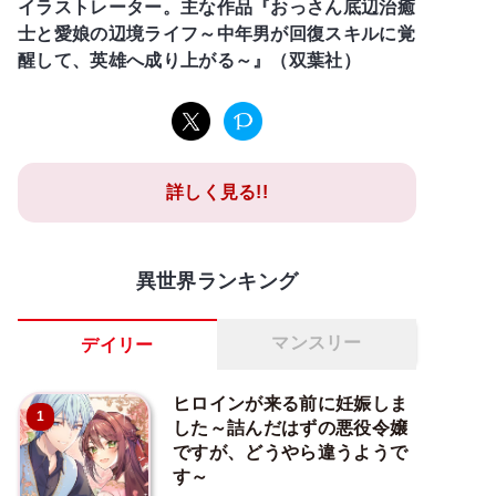
イラストレーター。主な作品『おっさん底辺治癒
士と愛娘の辺境ライフ～中年男が回復スキルに覚
醒して、英雄へ成り上がる～』（双葉社）
詳しく見る!!
異世界ランキング
マンスリー
デイリー
ヒロインが来る前に妊娠しま
1
した～詰んだはずの悪役令嬢
ですが、どうやら違うようで
す～