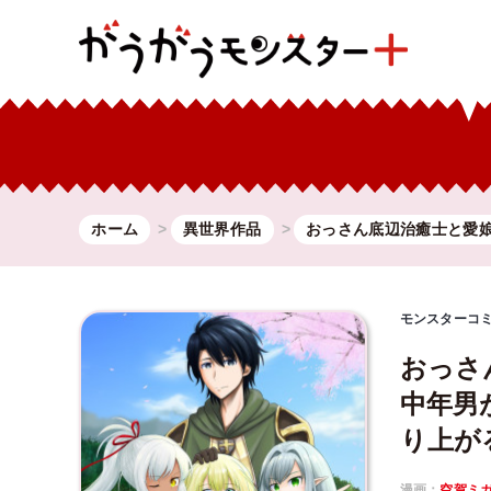
ホーム
異世界作品
おっさん底辺治癒士と愛
モンスターコ
おっさ
中年男
り上が
漫画：
空賀ミ