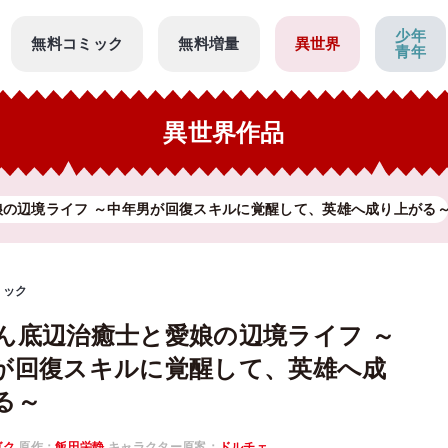
少年
無料コミック
無料増量
異世界
青年
異世界作品
娘の辺境ライフ ～中年男が回復スキルに覚醒して、英雄へ成り上がる
ミック
ん底辺治癒士と愛娘の辺境ライフ ～
が回復スキルに覚醒して、英雄へ成
る～
ガク
原作：
飯田栄静
キャラクター原案：
ドルチェ