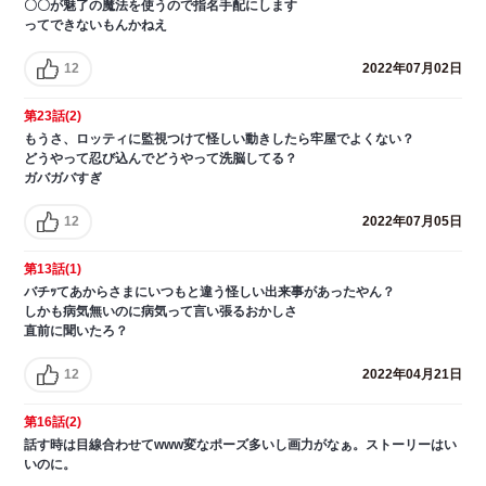
〇〇が魅了の魔法を使うので指名手配にします
ってできないもんかねえ
12
2022年07月02日
第23話(2)
もうさ、ロッティに監視つけて怪しい動きしたら牢屋でよくない？
どうやって忍び込んでどうやって洗脳してる？
ガバガバすぎ
12
2022年07月05日
第13話(1)
バチｯてあからさまにいつもと違う怪しい出来事があったやん？
しかも病気無いのに病気って言い張るおかしさ
直前に聞いたろ？
12
2022年04月21日
第16話(2)
話す時は目線合わせてwww変なポーズ多いし画力がなぁ。ストーリーはい
いのに。