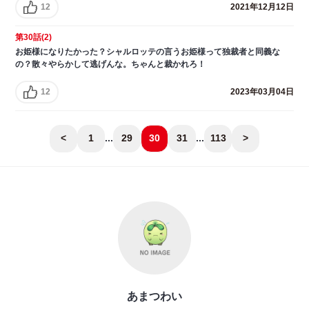
12
2021年12月12日
第30話(2)
お姫様になりたかった？シャルロッテの言うお姫様って独裁者と同義な
の？散々やらかして逃げんな。ちゃんと裁かれろ！
12
2023年03月04日
<
1
...
29
30
31
...
113
>
あまつわい