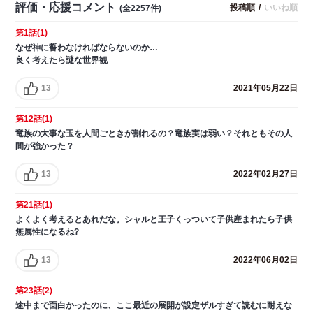
評価・応援コメント
投稿順
/
いいね順
(全2257件)
第1話(1)
なぜ神に誓わなければならないのか…
良く考えたら謎な世界観
13
2021年05月22日
第12話(1)
竜族の大事な玉を人間ごときが割れるの？竜族実は弱い？それともその人
間が強かった？
13
2022年02月27日
第21話(1)
よくよく考えるとあれだな。シャルと王子くっついて子供産まれたら子供
無属性になるね?
13
2022年06月02日
第23話(2)
途中まで面白かったのに、ここ最近の展開が設定ザルすぎて読むに耐えな