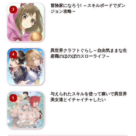
冒険家になろう! ～スキルボードでダン
3
ジョン攻略～
異世界クラフトぐらし～自由気ままな生
4
産職のほのぼのスローライフ～
与えられたスキルを使って稼いで異世界
5
美女達とイチャイチャしたい