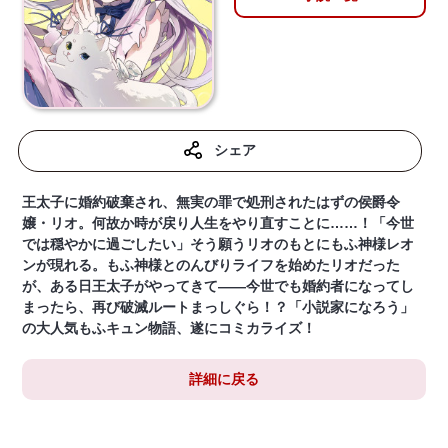
シェア
王太子に婚約破棄され、無実の罪で処刑されたはずの侯爵令
嬢・リオ。何故か時が戻り人生をやり直すことに……！「今世
では穏やかに過ごしたい」そう願うリオのもとにもふ神様レオ
ンが現れる。もふ神様とのんびりライフを始めたリオだった
が、ある日王太子がやってきて――今世でも婚約者になってし
まったら、再び破滅ルートまっしぐら！？「小説家になろう」
の大人気もふキュン物語、遂にコミカライズ！
詳細に戻る