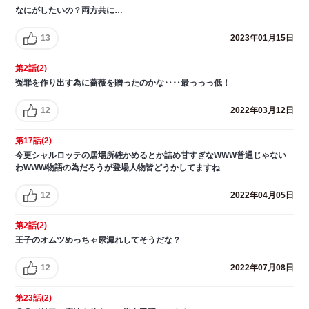
なにがしたいの？両方共に…
13
2023年01月15日
第2話(2)
冤罪を作り出す為に薔薇を贈ったのかな‥‥最っっっ低！
12
2022年03月12日
第17話(2)
今更シャルロッテの居場所確かめるとか詰め甘すぎなWWW普通じゃない
わWWW物語の為だろうが登場人物皆どうかしてますね
12
2022年04月05日
第2話(2)
王子のオムツめっちゃ尿漏れしてそうだな？
12
2022年07月08日
第23話(2)