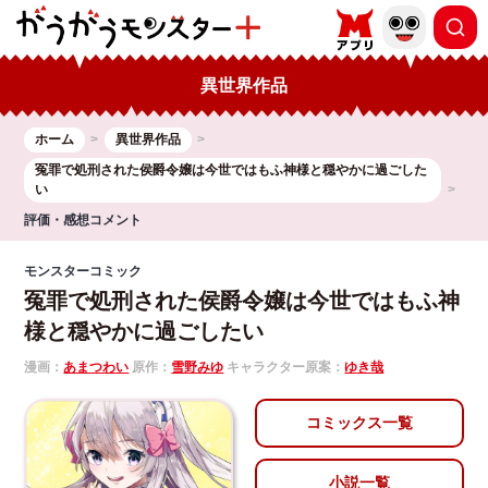
異世界作品
ホーム
異世界作品
冤罪で処刑された侯爵令嬢は今世ではもふ神様と穏やかに過ごした
い
評価・感想コメント
モンスターコミック
冤罪で処刑された侯爵令嬢は今世ではもふ神
様と穏やかに過ごしたい
漫画：
あまつわい
原作：
雪野みゆ
キャラクター原案：
ゆき哉
コミックス一覧
小説一覧