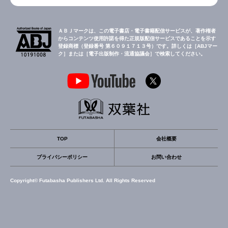
ＡＢＪマークは、この電子書店・電子書籍配信サービスが、著作権者
からコンテンツ使用許諾を得た正規版配信サービスであることを示す
登録商標（登録番号 第６０９１７１３号）です。詳しくは［ABJマー
ク］または［電子出版制作・流通協議会］で検索してください。
TOP
会社概要
プライバシーポリシー
お問い合わせ
Copyright© Futabasha Publishers Ltd. All Rights Reserved