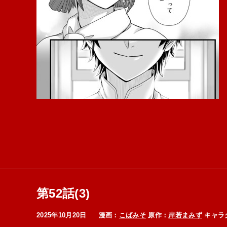
第52話(3)
2025年10月20日
漫画：
こばみそ
原作：
岸若まみず
キャラ