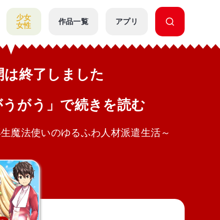
少女
作品一覧
アプリ
女性
公開は終了しました
がうがう」で続きを読む
再生魔法使いのゆるふわ人材派遣生活～