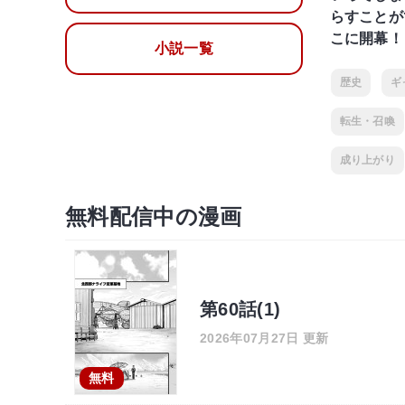
らすことが
こに開幕！
小説一覧
歴史
ギ
転生・召喚
成り上がり
無料配信中の漫画
第60話(1)
2026年07月27日 更新
無料