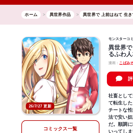
ホーム
異世界作品
異世界で 上前はねて 生
モンスターコ
異世界で
るふわ人
漫画：
こばみ
評
社畜として
て転生した
26/7/27 更新
チートな性
法で安い奴
だ。順調に
コミックス一覧
いってしま