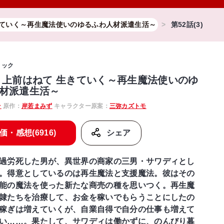
きていく～再生魔法使いのゆるふわ人材派遣生活～
第52話(3)
ミック
 上前はねて 生きていく～再生魔法使いのゆ
材派遣生活～
そ
原作：
岸若まみず
キャラクター原案：
三弥カズトモ
価・感想(6916)
シェア
過労死した男が、異世界の商家の三男・サワディとし
。得意としているのは再生魔法と支援魔法。彼はその
能の魔法を使った新たな商売の種を思いつく。再生魔
隷たちを治療して、お金を稼いでもらうことにしたの
稼ぎは増えていくが、自業自得で自分の仕事も増えて
い……。果たして、サワディは働かずに、のんびり暮