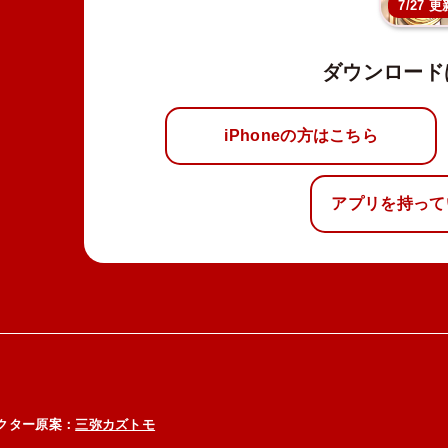
7/27 更
ダウンロード
iPhoneの方はこちら
アプリを持って
クター原案：
三弥カズトモ