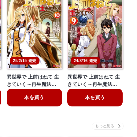
25/2/15 発売
24/8/16 発売
異世界で 上前はねて 生
異世界で 上前はねて 生
きていく～再生魔法…
きていく～再生魔法…
本を買う
本を買う