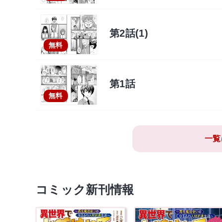
第2話(1)
無料
第1話
無料
一覧
コミック新刊情報