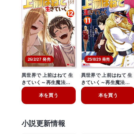
26/2/27 発売
25/8/29 発売
異世界で 上前はねて 生
異世界で 上前はねて 生
きていく～再生魔法…
きていく～再生魔法…
本を買う
本を買う
小説更新情報