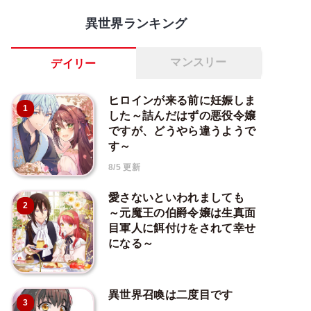
異世界ランキング
マンスリー
デイリー
ヒロインが来る前に妊娠しま
1
した～詰んだはずの悪役令嬢
ですが、どうやら違うようで
す～
8/5 更新
愛さないといわれましても
2
～元魔王の伯爵令嬢は生真面
目軍人に餌付けをされて幸せ
になる～
異世界召喚は二度目です
3