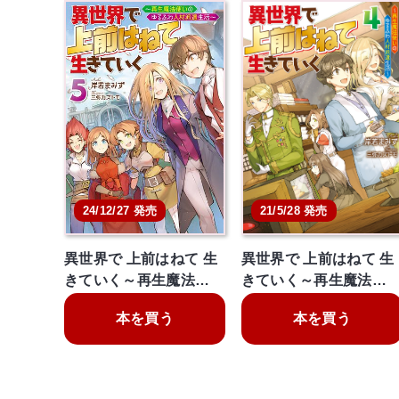
21/5/28 発売
24/12/27 発売
異世界で 上前はねて 生
異世界で 上前はねて 生
きていく～再生魔法…
きていく～再生魔法…
本を買う
本を買う