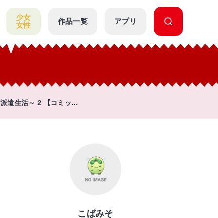
少女
作品一覧
アプリ
女性
生活～ 2 【コミッ...
こばみそ