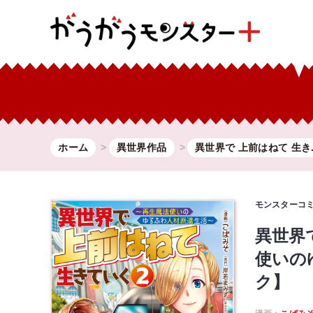
ホーム
異世界作品
異世界で 上前はねて 生き..
モンスターコ
異世界
使いの
ク】