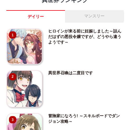
異世界ランキング
マンスリー
デイリー
ヒロインが来る前に妊娠しました～詰ん
1
だはずの悪役令嬢ですが、どうやら違う
ようです～
異世界召喚は二度目です
2
冒険家になろう! ～スキルボードでダン
3
ジョン攻略～