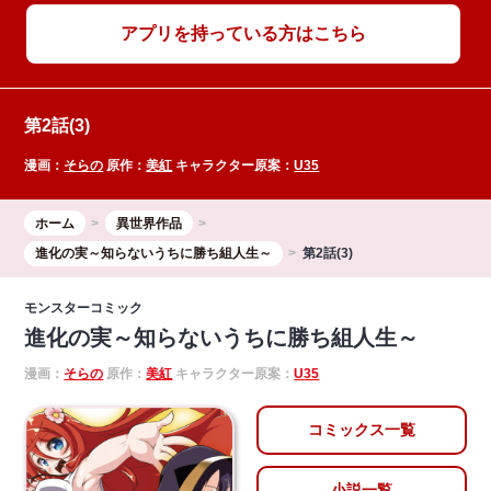
アプリを持っている方はこちら
第2話(3)
漫画：
そらの
原作：
美紅
キャラクター原案：
U35
ホーム
異世界作品
進化の実～知らないうちに勝ち組人生～
第2話(3)
モンスターコミック
進化の実～知らないうちに勝ち組人生～
漫画：
そらの
原作：
美紅
キャラクター原案：
U35
コミックス一覧
小説一覧