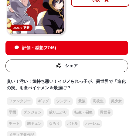
26/6/9 更新
評価・感想(2746)
シェア
臭い！汚い！気持ち悪い！イジメられっ子が、異世界で「進化
の実」を食べイケメン＆最強に!?
ファンタジー
ギャグ
ツンデレ
最強
高校生
美少女
学園
ダンジョン
成り上がり
転生・召喚
異世界
チート
胸キュン
なろう
バトル
ハーレム
メディア化作品