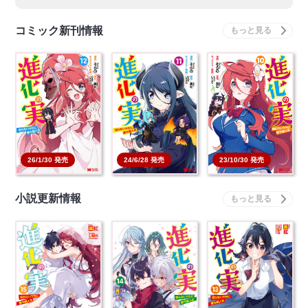
コミック新刊情報
進化の実～知らないう
進化の実～知らないう
進化の実～知らないう
ちに勝ち組人生～ 12…
ちに勝ち組人生～ 11…
ちに勝ち組人生～ 10…
本を買う
本を買う
本を買う
26/1/30 発売
24/6/28 発売
23/10/30 発売
小説更新情報