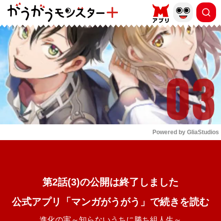
もっと読む
arrow_forward_ios
Powered by 
GliaStudios
Mute
第2話(3)の公開は終了しました
公式アプリ「マンガがうがう」で続きを読む
進化の実～知らないうちに勝ち組人生～