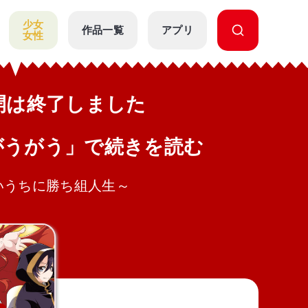
少女
作品一覧
アプリ
女性
公開は終了しました
がうがう」で続きを読む
いうちに勝ち組人生～