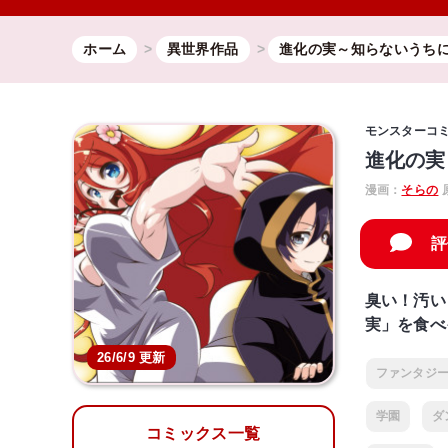
ホーム
異世界作品
進化の実～知らないうち
モンスターコ
進化の実
漫画：
そらの
評
臭い！汚い
実」を食べ
26/6/9 更新
ファンタジ
学園
ダ
コミックス一覧