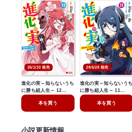
26/1/30 発売
24/6/28 発売
進化の実～知らないうち
進化の実～知らないう
に勝ち組人生～ 12…
に勝ち組人生～ 11…
本を買う
本を買う
小説更新情報