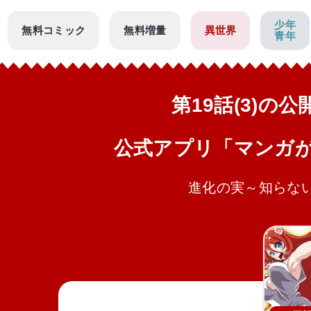
少年
無料コミック
無料増量
異世界
青年
第19話(3)の
公式アプリ「マンガ
進化の実～知らな