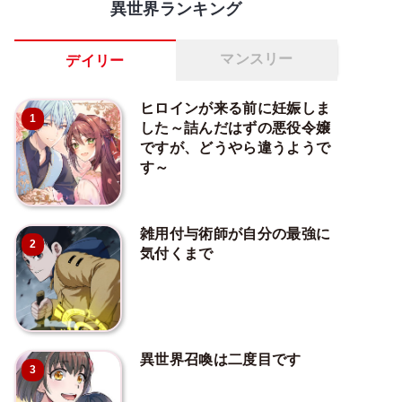
異世界ランキング
マンスリー
デイリー
ヒロインが来る前に妊娠しま
1
した～詰んだはずの悪役令嬢
ですが、どうやら違うようで
す～
雑用付与術師が自分の最強に
2
気付くまで
異世界召喚は二度目です
3