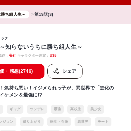
に勝ち組人生～
第19話(3)
ミック
～知らないうちに勝ち組人生～
原作：
美紅
キャラクター原案：
U35
価・感想(2746)
シェア
！気持ち悪い！イジメられっ子が、異世界で「進化の
イケメン＆最強に!?
ー
ギャグ
ツンデレ
最強
高校生
美少女
ンジョン
成り上がり
転生・召喚
異世界
チート