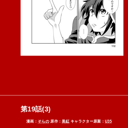
第19話(3)
漫画：
そらの
原作：
美紅
キャラクター原案：
U35