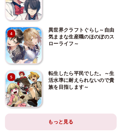
異世界クラフトぐらし～自由
4
気ままな生産職のほのぼのス
ローライフ～
転生したら平民でした。～生
5
活水準に耐えられないので貴
族を目指します～
もっと見る