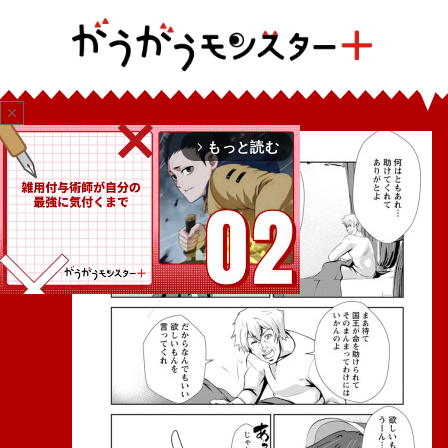
close
もっと読む
arrow_forward_ios
Mute