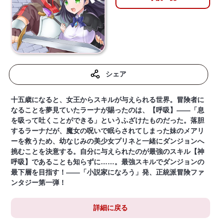
シェア
十五歳になると、女王からスキルが与えられる世界。冒険者に
なることを夢見ていたラーナが賜ったのは、【呼吸】――「息
を吸って吐くことができる」というふざけたものだった。落胆
するラーナだが、魔女の呪いで眠らされてしまった妹のメアリ
ーを救うため、幼なじみの美少女プリネと一緒にダンジョンへ
挑むことを決意する。自分に与えられたのが最強のスキル【神
呼吸】であることも知らずに……。最強スキルでダンジョンの
最下層を目指す！――「小説家になろう」発、正統派冒険ファ
ンタジー第一弾！
詳細に戻る