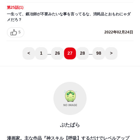
第25話(1)
一生って、鍛冶師が不要みたいな事を言ってるな、消耗品とおもわにゃダ
メだろ？
5
2022年02月24日
<
1
...
26
27
28
...
98
>
ぶたばら
漫画家。主な作品『神スキル【呼吸】するだけでレベルアップ