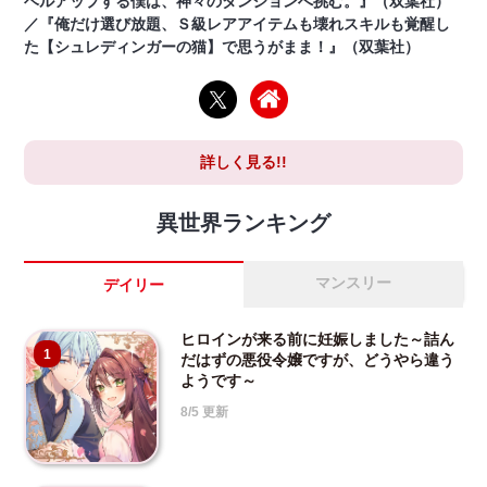
ベルアップする僕は、神々のダンジョンへ挑む。』（双葉社）
／『俺だけ選び放題、Ｓ級レアアイテムも壊れスキルも覚醒し
た【シュレディンガーの猫】で思うがまま！』（双葉社）
詳しく見る!!
異世界ランキング
マンスリー
デイリー
ヒロインが来る前に妊娠しました～詰ん
1
だはずの悪役令嬢ですが、どうやら違う
ようです～
8/5 更新