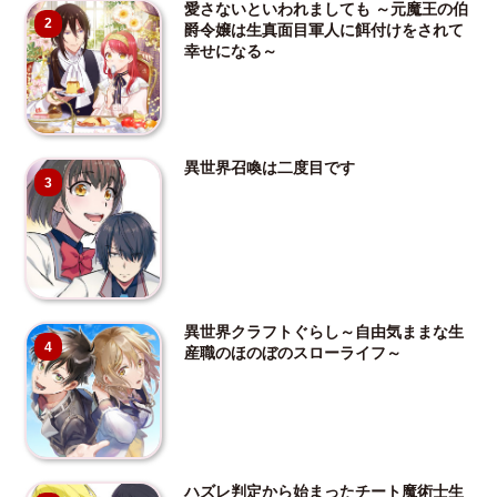
愛さないといわれましても ～元魔王の伯
2
爵令嬢は生真面目軍人に餌付けをされて
幸せになる～
異世界召喚は二度目です
3
異世界クラフトぐらし～自由気ままな生
4
産職のほのぼのスローライフ～
ハズレ判定から始まったチート魔術士生