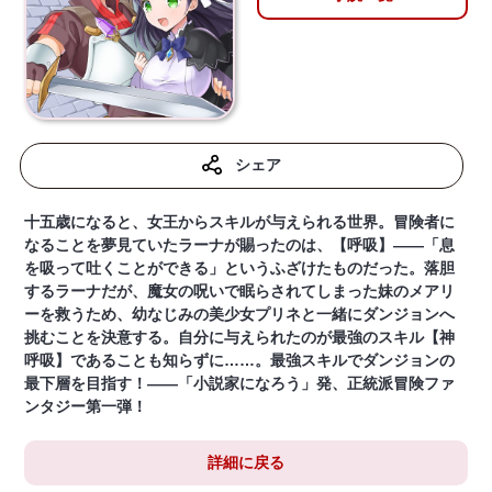
シェア
十五歳になると、女王からスキルが与えられる世界。冒険者に
なることを夢見ていたラーナが賜ったのは、【呼吸】――「息
を吸って吐くことができる」というふざけたものだった。落胆
するラーナだが、魔女の呪いで眠らされてしまった妹のメアリ
ーを救うため、幼なじみの美少女プリネと一緒にダンジョンへ
挑むことを決意する。自分に与えられたのが最強のスキル【神
呼吸】であることも知らずに……。最強スキルでダンジョンの
最下層を目指す！――「小説家になろう」発、正統派冒険ファ
ンタジー第一弾！
詳細に戻る