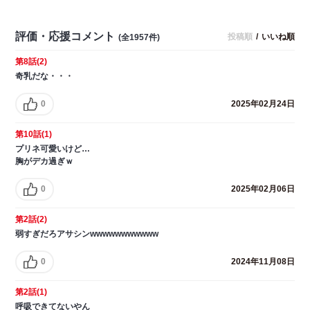
評価・応援コメント
投稿順
/
いいね順
(全1957件)
第8話(2)
奇乳だな・・・
0
2025年02月24日
第10話(1)
プリネ可愛いけど…
胸がデカ過ぎｗ
0
2025年02月06日
第2話(2)
弱すぎだろアサシンwwwwwwwwwww
0
2024年11月08日
第2話(1)
呼吸できてないやん