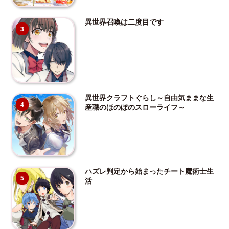
異世界召喚は二度目です
3
異世界クラフトぐらし～自由気ままな生
4
産職のほのぼのスローライフ～
ハズレ判定から始まったチート魔術士生
5
活