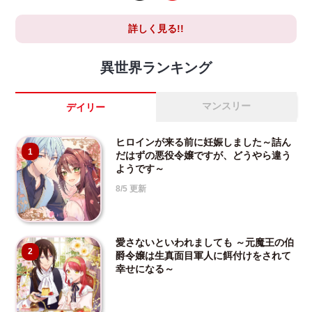
詳しく見る!!
異世界ランキング
マンスリー
デイリー
ヒロインが来る前に妊娠しました～詰ん
1
だはずの悪役令嬢ですが、どうやら違う
ようです～
8/5 更新
愛さないといわれましても ～元魔王の伯
2
爵令嬢は生真面目軍人に餌付けをされて
幸せになる～