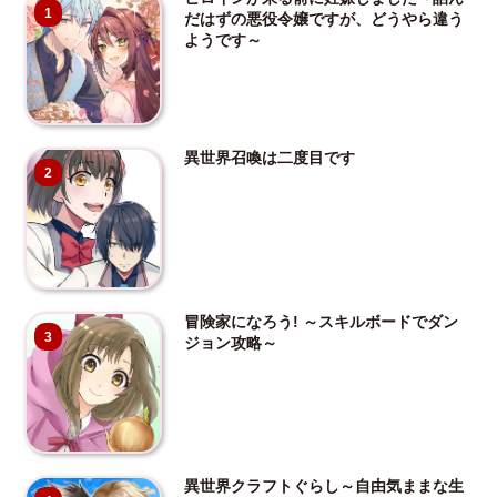
1
だはずの悪役令嬢ですが、どうやら違う
ようです～
異世界召喚は二度目です
2
冒険家になろう! ～スキルボードでダン
3
ジョン攻略～
異世界クラフトぐらし～自由気ままな生