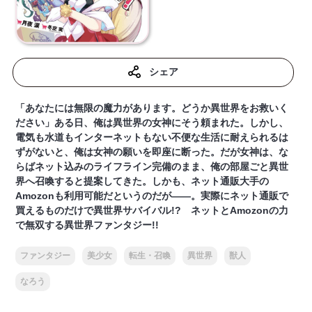
シェア
「あなたには無限の魔力があります。どうか異世界をお救いく
ださい」ある日、俺は異世界の女神にそう頼まれた。しかし、
電気も水道もインターネットもない不便な生活に耐えられるは
ずがないと、俺は女神の願いを即座に断った。だが女神は、な
らばネット込みのライフライン完備のまま、俺の部屋ごと異世
界へ召喚すると提案してきた。しかも、ネット通販大手の
Amozonも利用可能だというのだが――。実際にネット通販で
買えるものだけで異世界サバイバル!? ネットとAmozonの力
で無双する異世界ファンタジー!!
ファンタジー
美少女
転生・召喚
異世界
獣人
なろう