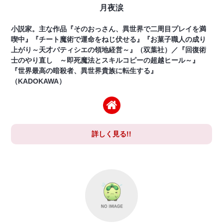
月夜涙
小説家。主な作品『そのおっさん、異世界で二周目プレイを満
喫中』『チート魔術で運命をねじ伏せる』『お菓子職人の成り
上がり～天才パティシエの領地経営～』（双葉社）／『回復術
士のやり直し ～即死魔法とスキルコピーの超越ヒール～』
『世界最高の暗殺者、異世界貴族に転生する』
（KADOKAWA）
詳しく見る!!