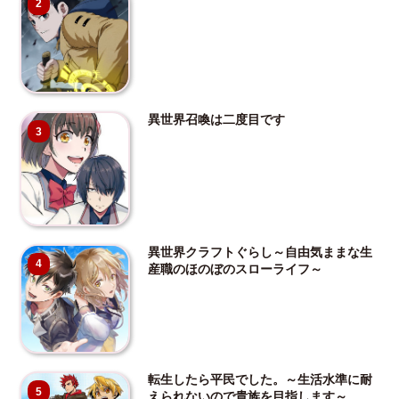
2
異世界召喚は二度目です
3
異世界クラフトぐらし～自由気ままな生
4
産職のほのぼのスローライフ～
転生したら平民でした。～生活水準に耐
5
えられないので貴族を目指します～