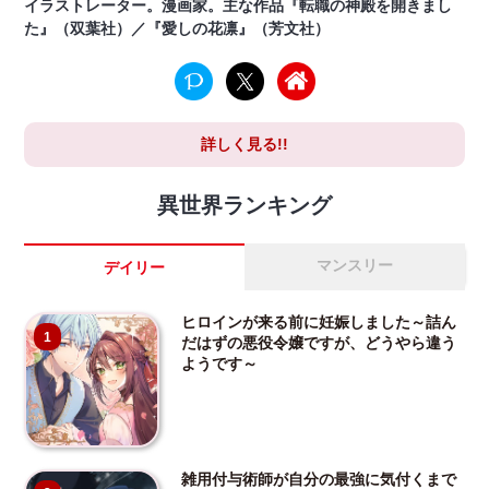
イラストレーター。漫画家。主な作品『転職の神殿を開きまし
た』（双葉社）／『愛しの花凛』（芳文社）
詳しく見る!!
異世界ランキング
マンスリー
デイリー
ヒロインが来る前に妊娠しました～詰ん
1
だはずの悪役令嬢ですが、どうやら違う
ようです～
雑用付与術師が自分の最強に気付くまで