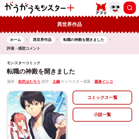
異世界作品
ホーム
異世界作品
転職の神殿を開きました
評価・感想コメント
モンスターコミック
転職の神殿を開きました
漫画：
吉沢はたろう
原作：
土鍋
キャラクター原案：
堀泉インコ
コミックス一覧
小説一覧