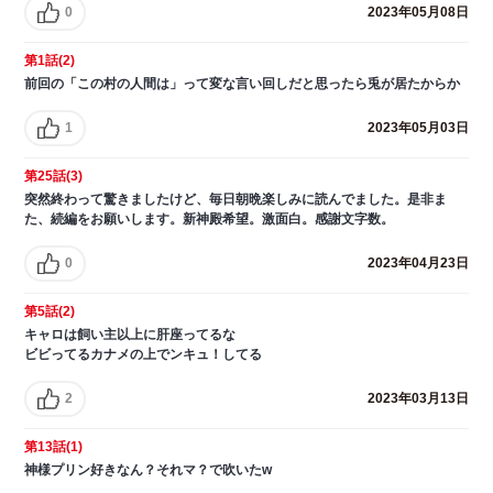
0
2023年05月08日
第1話(2)
前回の「この村の人間は」って変な言い回しだと思ったら兎が居たからか
1
2023年05月03日
第25話(3)
突然終わって驚きましたけど、毎日朝晩楽しみに読んでました。是非ま
た、続編をお願いします。新神殿希望。激面白。感謝文字数。
0
2023年04月23日
第5話(2)
キャロは飼い主以上に肝座ってるな
ビビってるカナメの上でンキュ！してる
2
2023年03月13日
第13話(1)
神様プリン好きなん？それマ？で吹いたw