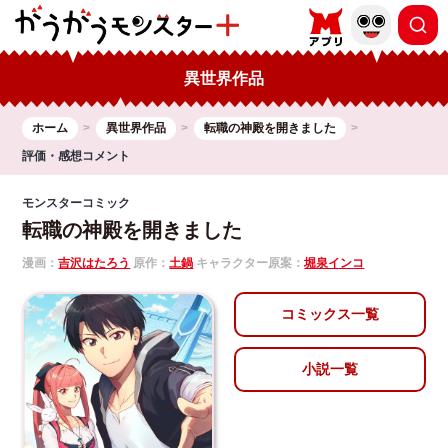
異世界作品
ホーム
異世界作品
転職の神殿を開きました
評価・感想コメント
モンスターコミック
転職の神殿を開きました
漫画：
吉沢はたろう
原作：
土鍋
キャラクター原案：
堀泉インコ
コミックス一覧
小説一覧