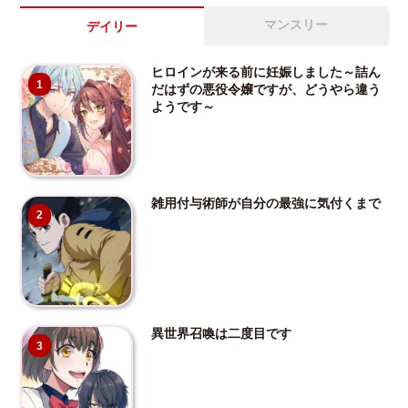
マンスリー
デイリー
ヒロインが来る前に妊娠しました～詰ん
1
だはずの悪役令嬢ですが、どうやら違う
ようです～
雑用付与術師が自分の最強に気付くまで
2
異世界召喚は二度目です
3