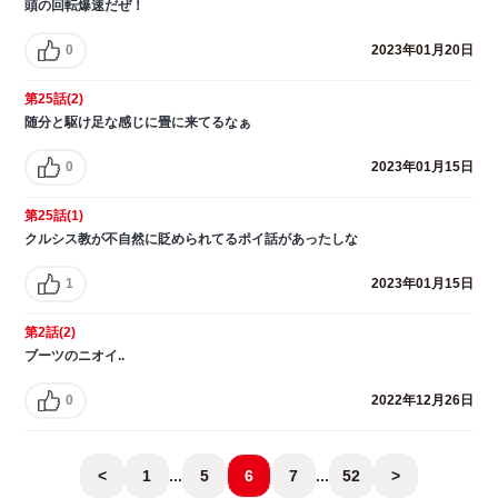
頭の回転爆速だぜ！
0
2023年01月20日
第25話(2)
随分と駆け足な感じに畳に来てるなぁ
0
2023年01月15日
第25話(1)
クルシス教が不自然に貶められてるポイ話があったしな
1
2023年01月15日
第2話(2)
ブーツのニオイ..
0
2022年12月26日
<
1
...
5
6
7
...
52
>