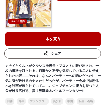
17/6/30 発売
本を買う
シェア
カナメとクルネがクルシス神殿長・プロメトに呼び出され、一
枚の書状を渡される。何事かと不安な気持ちでいる二人に伝え
られた内容――それは、なんとパーティーへの誘いだった!! 一
気に気が抜けるカナメたちだったが、パーティー会場では恐る
べき計画が練られていて……。ジョブチェンジ能力を持つ主人
公が繰り広げる、異世界職業＆バトルファンタジー!!
田舎
青年
ファンタジー
美少女
学園
転生・召喚