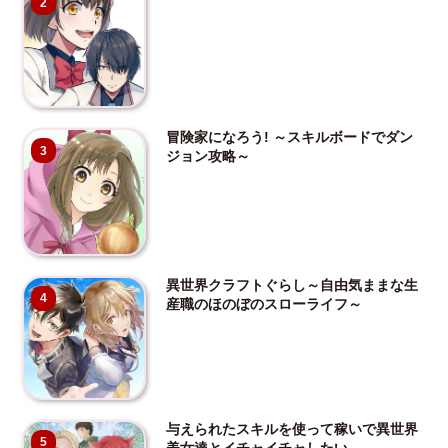
2
冒険家になろう! ～スキルボードでダン
3
ジョン攻略～
異世界クラフトぐらし～自由気ままな生
4
産職のほのぼのスローライフ～
与えられたスキルを使って稼いで異世界
5
美女達とイチャイチャしたい