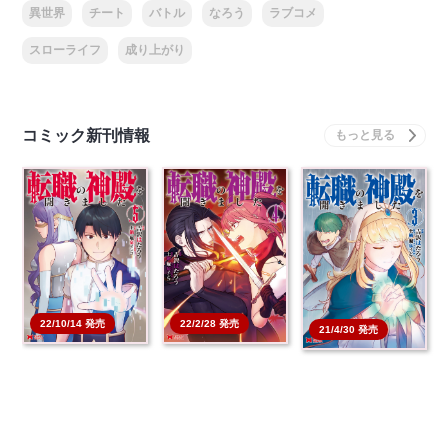
異世界
チート
バトル
なろう
ラブコメ
スローライフ
成り上がり
コミック新刊情報
22/10/14 発売
22/2/28 発売
21/4/30 発売