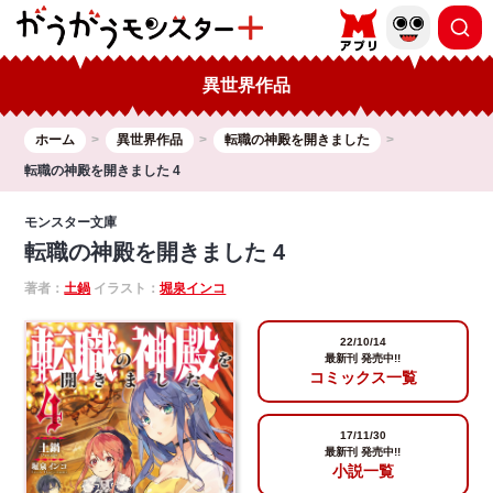
異世界作品
ホーム
異世界作品
転職の神殿を開きました
転職の神殿を開きました 4
モンスター文庫
転職の神殿を開きました 4
著者：
土鍋
イラスト：
堀泉インコ
22/10/14
最新刊 発売中!!
コミックス一覧
17/11/30
最新刊 発売中!!
小説一覧