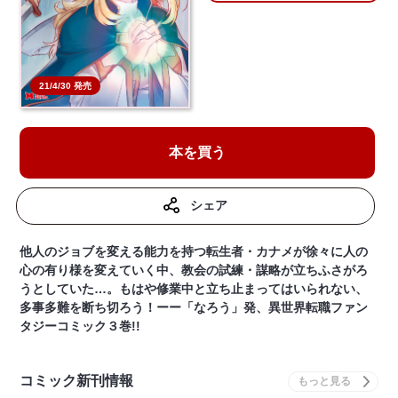
21/4/30 発売
本を買う
シェア
他人のジョブを変える能力を持つ転生者・カナメが徐々に人の
心の有り様を変えていく中、教会の試練・謀略が立ちふさがろ
うとしていた…。もはや修業中と立ち止まってはいられない、
多事多難を断ち切ろう！ーー「なろう」発、異世界転職ファン
タジーコミック３巻!!
コミック新刊情報