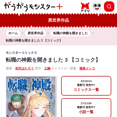
異世界作品
ホーム
異世界作品
転職の神殿を開きました
転職の神殿を開きました 3 【コミック】
モンスターコミックス
転職の神殿を開きました 3 【コミック】
漫画：
吉沢はたろう
原作：
土鍋
キャラクター原案：
堀泉インコ
22/10/14
最新刊 発売中!!
コミックス一覧
17/11/30
最新刊 発売中!!
小説一覧