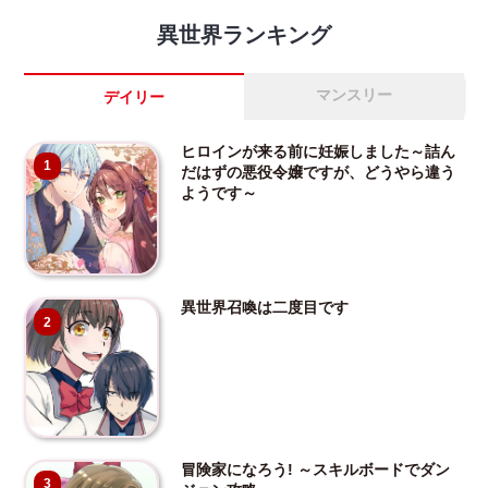
異世界ランキング
マンスリー
デイリー
ヒロインが来る前に妊娠しました～詰ん
1
だはずの悪役令嬢ですが、どうやら違う
ようです～
異世界召喚は二度目です
2
冒険家になろう! ～スキルボードでダン
3