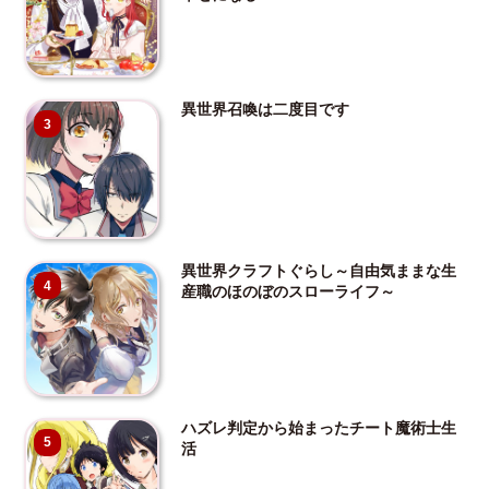
異世界召喚は二度目です
3
異世界クラフトぐらし～自由気ままな生
4
産職のほのぼのスローライフ～
ハズレ判定から始まったチート魔術士生
5
活