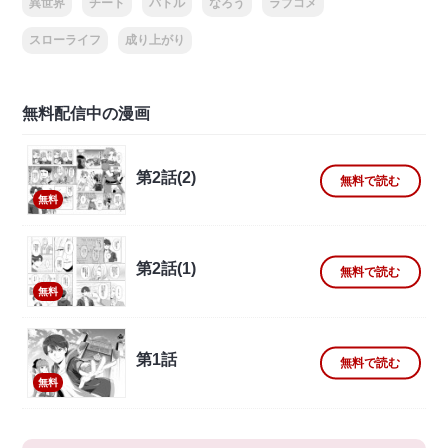
異世界
チート
バトル
なろう
ラブコメ
スローライフ
成り上がり
無料配信中の漫画
第2話(2)
無料で読む
無料
第2話(1)
無料で読む
無料
第1話
無料で読む
無料