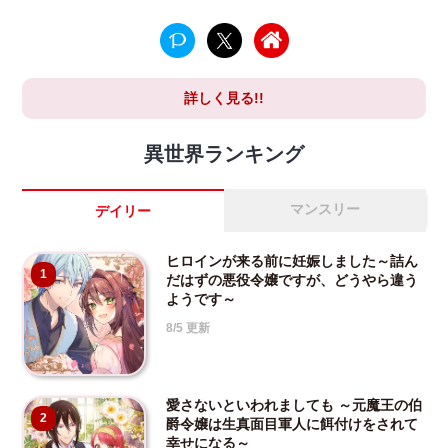
詳しく見る!!
異世界ランキング
マンスリー
デイリー
ヒロインが来る前に妊娠しました～詰ん
1
だはずの悪役令嬢ですが、どうやら違う
ようです～
8/5 更新
愛さないといわれましても ～元魔王の伯
2
爵令嬢は生真面目軍人に餌付けをされて
幸せになる～