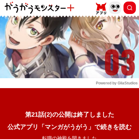
もっと読む
arrow_forward_ios
Powered by 
GliaStudios
Mute
第21話(2)の公開は終了しました
公式アプリ「マンガがうがう」で続きを読む
転職の神殿を開きました