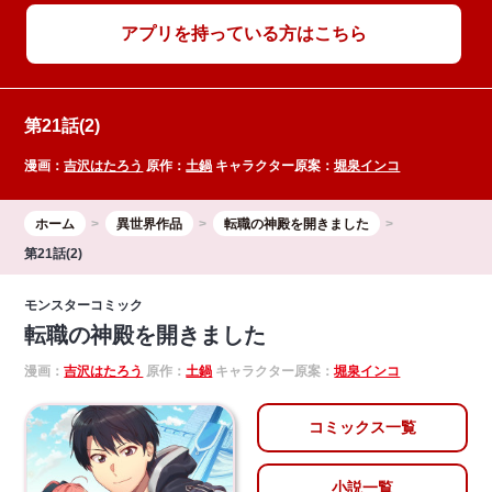
アプリを持っている方はこちら
第21話(2)
漫画：
吉沢はたろう
原作：
土鍋
キャラクター原案：
堀泉インコ
ホーム
異世界作品
転職の神殿を開きました
第21話(2)
モンスターコミック
転職の神殿を開きました
漫画：
吉沢はたろう
原作：
土鍋
キャラクター原案：
堀泉インコ
コミックス一覧
小説一覧