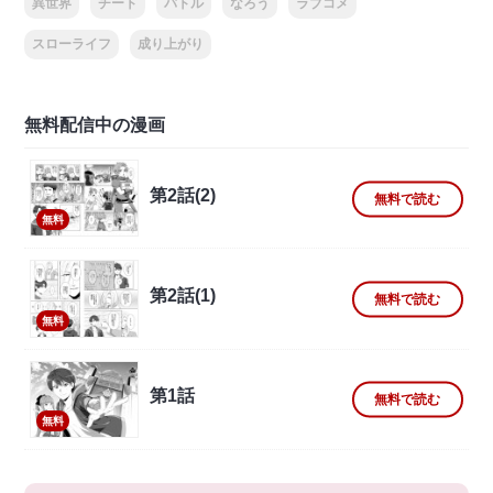
異世界
チート
バトル
なろう
ラブコメ
スローライフ
成り上がり
無料配信中の漫画
第2話(2)
無料で読む
無料
第2話(1)
無料で読む
無料
第1話
無料で読む
無料