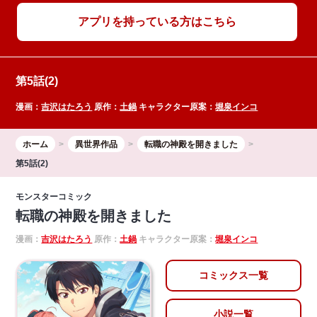
アプリを持っている方はこちら
第5話(2)
漫画：
吉沢はたろう
原作：
土鍋
キャラクター原案：
堀泉インコ
ホーム
異世界作品
転職の神殿を開きました
第5話(2)
モンスターコミック
転職の神殿を開きました
漫画：
吉沢はたろう
原作：
土鍋
キャラクター原案：
堀泉インコ
コミックス一覧
小説一覧