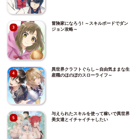
冒険家になろう! ～スキルボードでダン
3
ジョン攻略～
異世界クラフトぐらし～自由気ままな生
4
産職のほのぼのスローライフ～
与えられたスキルを使って稼いで異世界
5
美女達とイチャイチャしたい