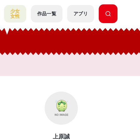
少女
作品一覧
アプリ
女性
上原誠