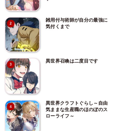
雑用付与術師が自分の最強に
2
気付くまで
異世界召喚は二度目です
3
異世界クラフトぐらし～自由
4
気ままな生産職のほのぼのス
ローライフ～