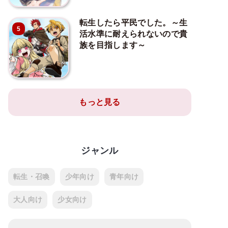
転生したら平民でした。～生
5
活水準に耐えられないので貴
族を目指します～
もっと見る
ジャンル
転生・召喚
少年向け
青年向け
大人向け
少女向け