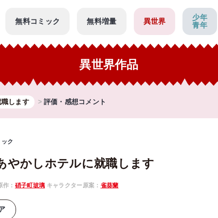
少年
無料コミック
無料増量
異世界
青年
異世界作品
就職します
評価・感想コメント
ミック
あやかしホテルに就職します
原作：
硝子町玻璃
キャラクター原案：
雀葵蘭
ア