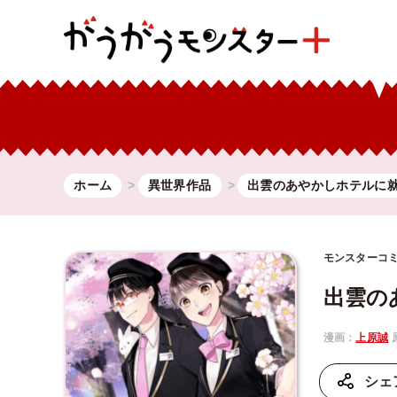
ホーム
異世界作品
出雲のあやかしホテルに
モンスターコ
出雲の
漫画：
上原誠
シェ