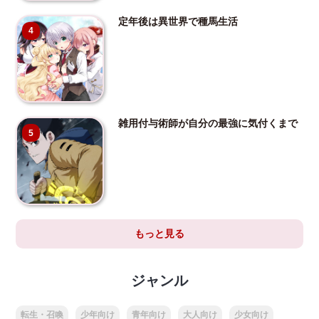
定年後は異世界で種馬生活
4
雑用付与術師が自分の最強に気付くまで
5
もっと見る
ジャンル
転生・召喚
少年向け
青年向け
大人向け
少女向け