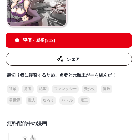
評価・感想(812)
シェア
裏切り者に復讐するため、勇者と元魔王が手を組んだ！
追放
勇者
絶望
ファンタジー
美少女
冒険
異世界
獣人
なろう
バトル
魔王
無料配信中の漫画