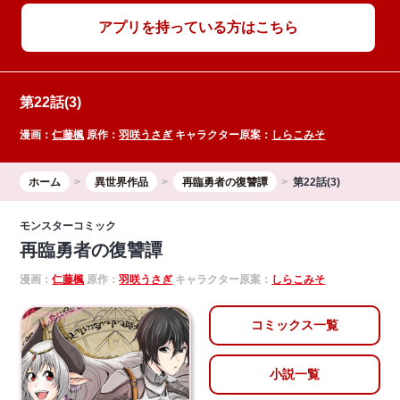
アプリを持っている方はこちら
第22話(3)
漫画：
仁藤楓
原作：
羽咲うさぎ
キャラクター原案：
しらこみそ
ホーム
異世界作品
再臨勇者の復讐譚
第22話(3)
モンスターコミック
再臨勇者の復讐譚
漫画：
仁藤楓
原作：
羽咲うさぎ
キャラクター原案：
しらこみそ
コミックス一覧
小説一覧