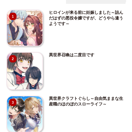
ヒロインが来る前に妊娠しました～詰ん
1
だはずの悪役令嬢ですが、どうやら違う
ようです～
異世界召喚は二度目です
2
異世界クラフトぐらし～自由気ままな生
3
産職のほのぼのスローライフ～