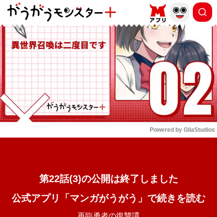
もっと読む
arrow_forward_ios
Powered by 
GliaStudios
Mute
第22話(3)の公開は終了しました
公式アプリ「マンガがうがう」で続きを読む
再臨勇者の復讐譚