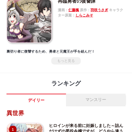
再臨勇者の復讐譚
漫画：
仁藤楓
原作：
羽咲うさぎ
キャラク
ター原案：
しらこみそ
裏切り者に復讐するため、勇者と元魔王が手を組んだ！
もっと見る
ランキング
マンスリー
デイリー
異世界
ヒロインが来る前に妊娠しました～詰ん
1
だはずの悪役令嬢ですが、どうやら違う