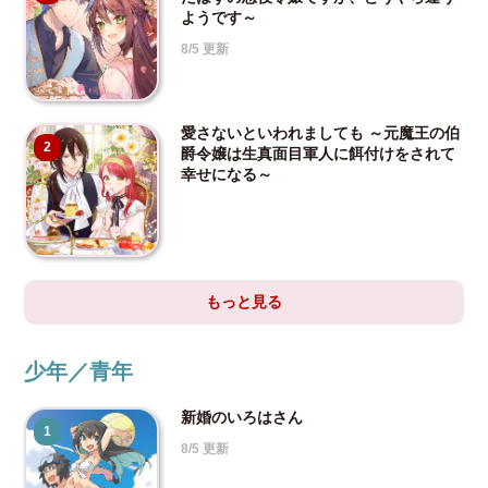
ようです～
8/5 更新
愛さないといわれましても ～元魔王の伯
2
爵令嬢は生真面目軍人に餌付けをされて
幸せになる～
もっと見る
少年／青年
新婚のいろはさん
1
8/5 更新