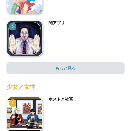
闇アプリ
2
もっと見る
少女／女性
ホストと社畜
1