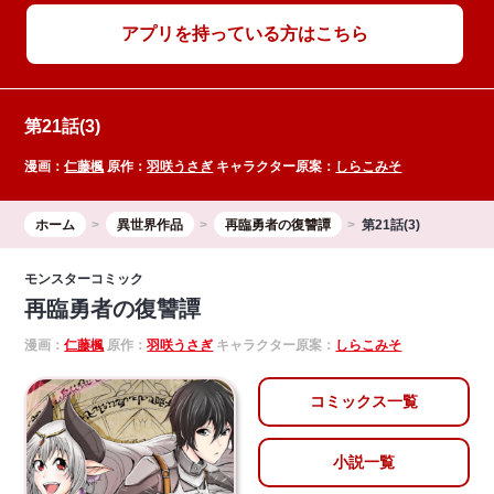
アプリを持っている方はこちら
第21話(3)
漫画：
仁藤楓
原作：
羽咲うさぎ
キャラクター原案：
しらこみそ
ホーム
異世界作品
再臨勇者の復讐譚
第21話(3)
モンスターコミック
再臨勇者の復讐譚
漫画：
仁藤楓
原作：
羽咲うさぎ
キャラクター原案：
しらこみそ
コミックス一覧
小説一覧