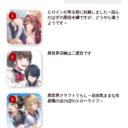
ヒロインが来る前に妊娠しました～詰ん
1
だはずの悪役令嬢ですが、どうやら違う
ようです～
異世界召喚は二度目です
2
異世界クラフトぐらし～自由気ままな生
3
産職のほのぼのスローライフ～