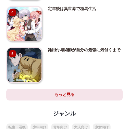
定年後は異世界で種馬生活
4
雑用付与術師が自分の最強に気付くまで
5
もっと見る
ジャンル
転生・召喚
少年向け
青年向け
大人向け
少女向け