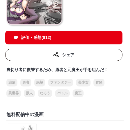
評価・感想(812)
シェア
裏切り者に復讐するため、勇者と元魔王が手を組んだ！
追放
勇者
絶望
ファンタジー
美少女
冒険
異世界
獣人
なろう
バトル
魔王
無料配信中の漫画