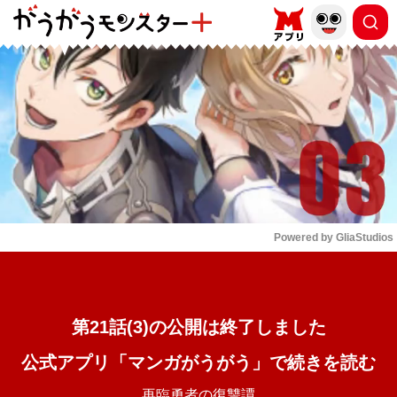
もっと読む
arrow_forward_ios
Powered by 
GliaStudios
Mute
第21話(3)の公開は終了しました
公式アプリ「マンガがうがう」で続きを読む
再臨勇者の復讐譚