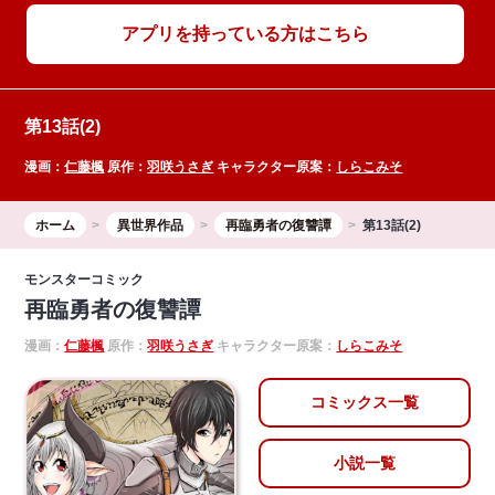
アプリを持っている方はこちら
第13話(2)
漫画：
仁藤楓
原作：
羽咲うさぎ
キャラクター原案：
しらこみそ
ホーム
異世界作品
再臨勇者の復讐譚
第13話(2)
モンスターコミック
再臨勇者の復讐譚
漫画：
仁藤楓
原作：
羽咲うさぎ
キャラクター原案：
しらこみそ
コミックス一覧
小説一覧