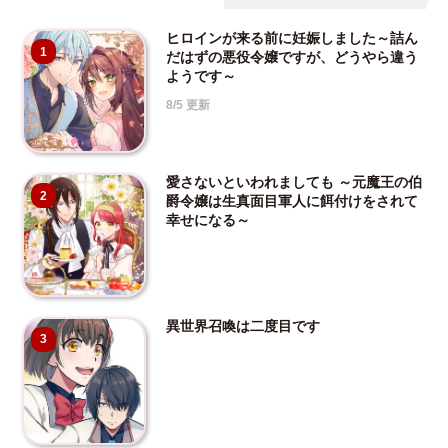
ヒロインが来る前に妊娠しました～詰ん
1
だはずの悪役令嬢ですが、どうやら違う
ようです～
8/5 更新
愛さないといわれましても ～元魔王の伯
2
爵令嬢は生真面目軍人に餌付けをされて
幸せになる～
異世界召喚は二度目です
3