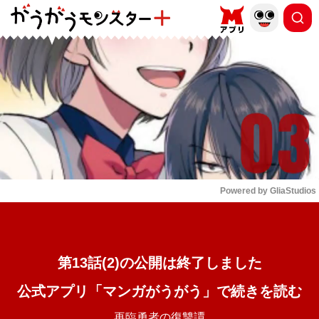
もっと読む
arrow_forward_ios
Powered by 
GliaStudios
Mute
第13話(2)の公開は終了しました
公式アプリ「マンガがうがう」で続きを読む
再臨勇者の復讐譚