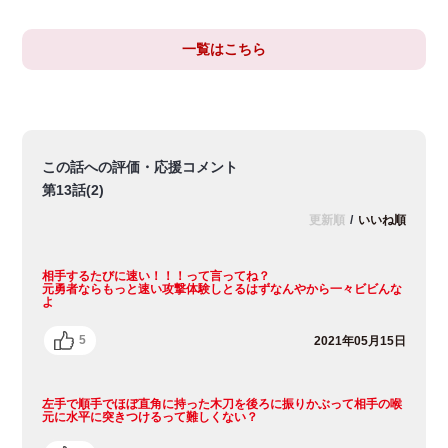
一覧はこちら
この話への評価・応援コメント
第13話(2)
更新順
/
いいね順
相手するたびに速い！！！って言ってね？
元勇者ならもっと速い攻撃体験しとるはずなんやから一々ビビんな
よ
5
2021年05月15日
左手で順手でほぼ直角に持った木刀を後ろに振りかぶって相手の喉
元に水平に突きつけるって難しくない？