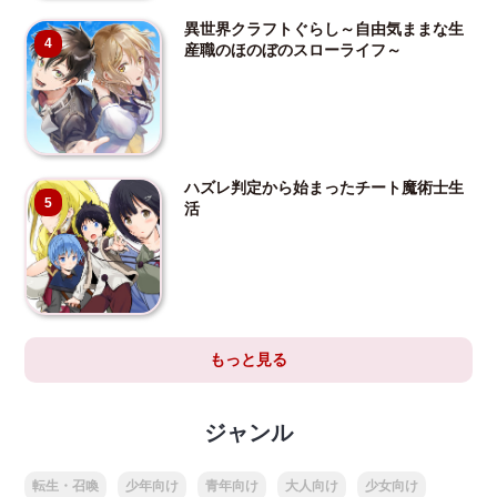
異世界クラフトぐらし～自由気ままな生
4
産職のほのぼのスローライフ～
ハズレ判定から始まったチート魔術士生
5
活
もっと見る
ジャンル
転生・召喚
少年向け
青年向け
大人向け
少女向け