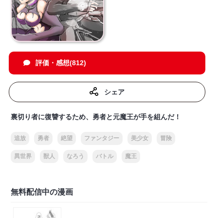
評価・感想(812)
シェア
裏切り者に復讐するため、勇者と元魔王が手を組んだ！
追放
勇者
絶望
ファンタジー
美少女
冒険
異世界
獣人
なろう
バトル
魔王
無料配信中の漫画