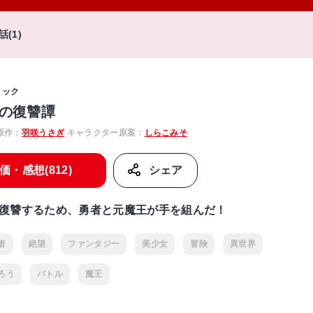
話(1)
ミック
の復讐譚
原作：
羽咲うさぎ
キャラクター原案：
しらこみそ
価・感想(812)
シェア
復讐するため、勇者と元魔王が手を組んだ！
者
絶望
ファンタジー
美少女
冒険
異世界
ろう
バトル
魔王