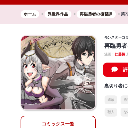
ホーム
異世界作品
再臨勇者の復讐譚
第7
モンスターコ
再臨勇者
漫画：
仁藤楓
評
裏切り者に
追放
勇
獣人
な
コミックス一覧