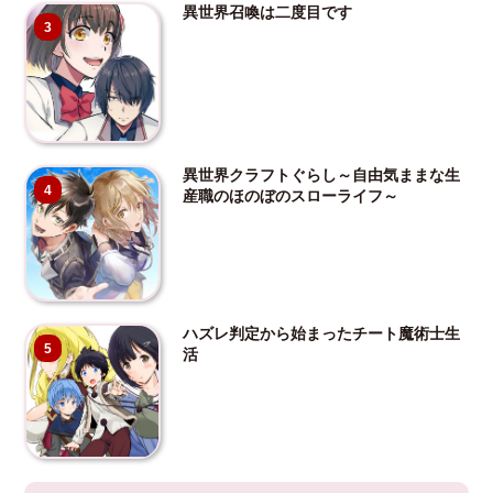
異世界召喚は二度目です
3
異世界クラフトぐらし～自由気ままな生
4
産職のほのぼのスローライフ～
ハズレ判定から始まったチート魔術士生
5
活