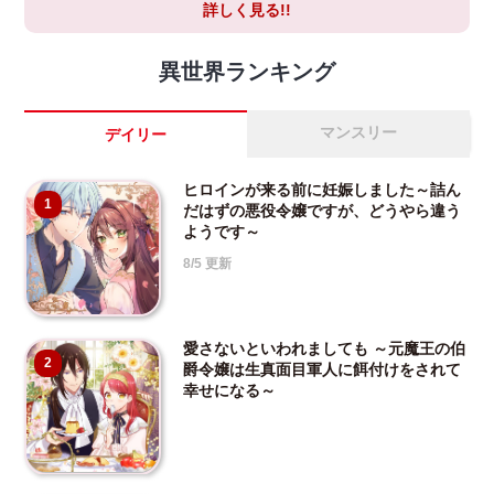
詳しく見る!!
異世界ランキング
マンスリー
デイリー
ヒロインが来る前に妊娠しました～詰ん
1
だはずの悪役令嬢ですが、どうやら違う
ようです～
8/5 更新
愛さないといわれましても ～元魔王の伯
2
爵令嬢は生真面目軍人に餌付けをされて
幸せになる～