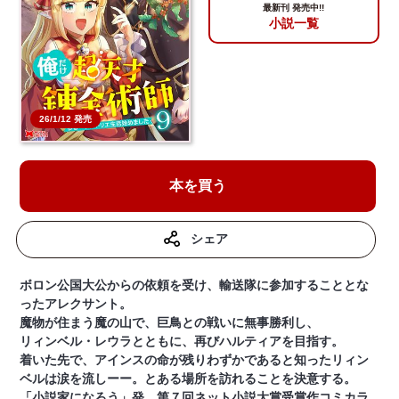
最新刊 発売中!!
小説一覧
26/1/12 発売
本を買う
シェア
ボロン公国大公からの依頼を受け、輸送隊に参加することとな
ったアレクサント。
魔物が住まう魔の山で、巨鳥との戦いに無事勝利し、
リィンベル・レウラとともに、再びハルティアを目指す。
着いた先で、アインスの命が残りわずかであると知ったリィン
ベルは涙を流しーー。とある場所を訪れることを決意する。
「小説家になろう」発、第７回ネット小説大賞受賞作コミカラ