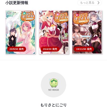
小説更新情報
俺だけ超天才錬金術師
俺だけ超天才錬金術師
俺だけ超天才錬金術師
ゆる～いアトリエ生
ゆる～いアトリエ生
ゆる～いアトリエ生
活…
活…
活…
本を買う
本を買う
本を買う
19/11/30 発売
20/9/30 発売
20/4/30 発売
もりさとにごり