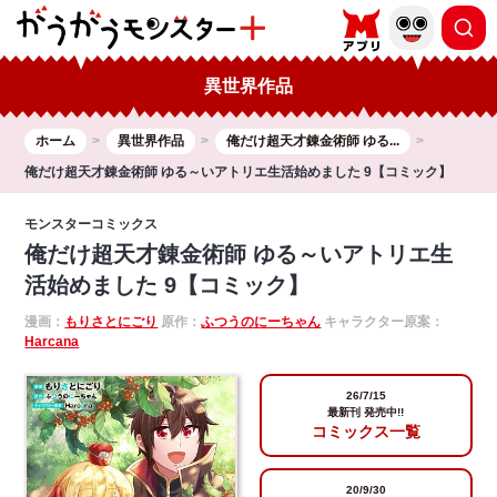
異世界作品
ホーム
異世界作品
俺だけ超天才錬金術師 ゆる...
俺だけ超天才錬金術師 ゆる～いアトリエ生活始めました 9【コミック】
モンスターコミックス
俺だけ超天才錬金術師 ゆる～いアトリエ生
活始めました 9【コミック】
漫画：
もりさとにごり
原作：
ふつうのにーちゃん
キャラクター原案：
Harcana
26/7/15
最新刊 発売中!!
コミックス一覧
20/9/30