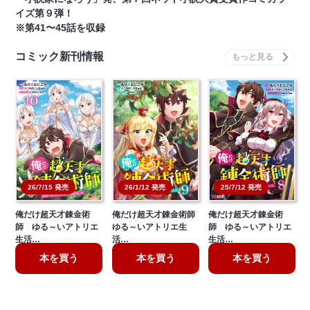
イズ第９弾！
※第41〜45話を収録
コミック新刊情報
26/7/15 発売
26/1/12 発売
25/7/12 発売
俺だけ超天才錬金術
俺だけ超天才錬金術師
俺だけ超天才錬金術
師 ゆる～いアトリエ
ゆる～いアトリエ生
師 ゆる～いアトリエ
生活…
活…
生活…
本を買う
本を買う
本を買う