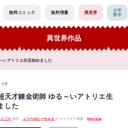
少年
無料コミック
無料増量
異世界
青年
異世界作品
る～いアトリエ生活始めました
ミック
超天才錬金術師 ゆる～いアトリエ生
ました
とにごり
原作：
ふつうのにーちゃん
キャラクター原案：
Harcana