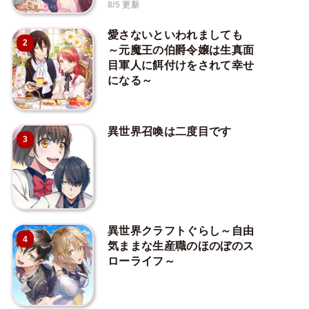
8/5 更新
愛さないといわれましても
2
～元魔王の伯爵令嬢は生真面
目軍人に餌付けをされて幸せ
になる～
異世界召喚は二度目です
3
異世界クラフトぐらし～自由
4
気ままな生産職のほのぼのス
ローライフ～