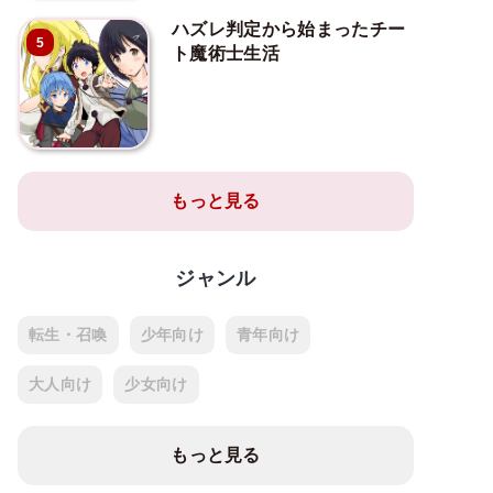
ハズレ判定から始まったチー
5
ト魔術士生活
もっと見る
ジャンル
転生・召喚
少年向け
青年向け
大人向け
少女向け
もっと見る