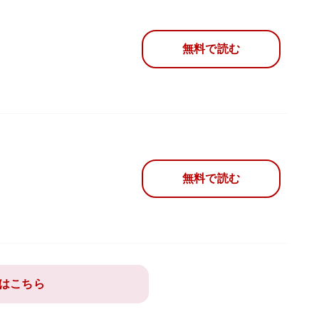
無料で読む
無料で読む
はこちら