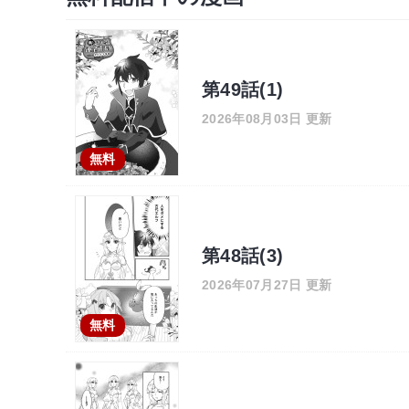
第49話(1)
2026年08月03日 更新
無料
第48話(3)
2026年07月27日 更新
無料