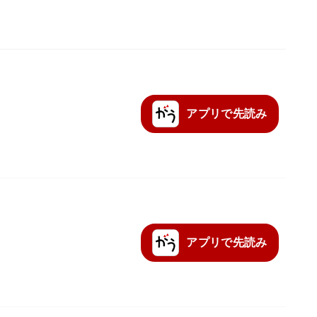
アプリ
で先読み
アプリ
で先読み