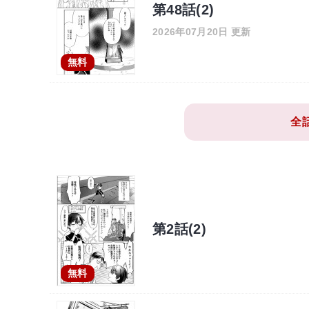
第48話(2)
2026年07月20日 更新
無料
全
第2話(2)
無料