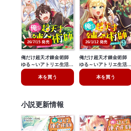
26/7/15 発売
26/1/12 発売
俺だけ超天才錬金術師
俺だけ超天才錬金術師
ゆる～いアトリエ生活…
ゆる～いアトリエ生活
本を買う
本を買う
小説更新情報