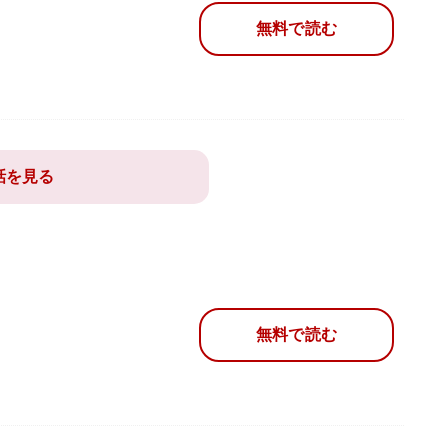
無料で読む
話を見る
無料で読む