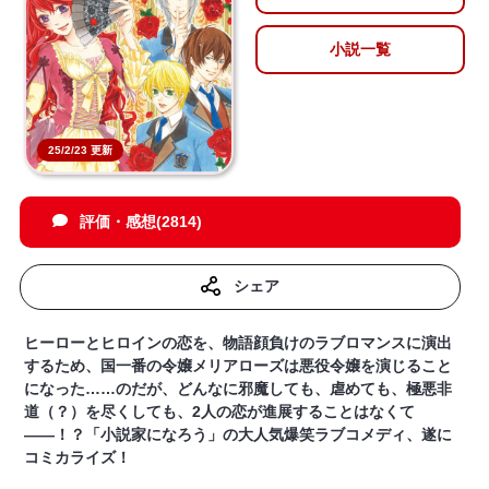
小説一覧
25/2/23 更新
評価・感想(2814)
シェア
ヒーローとヒロインの恋を、物語顔負けのラブロマンスに演出
するため、国一番の令嬢メリアローズは悪役令嬢を演じること
になった……のだが、どんなに邪魔しても、虐めても、極悪非
道（？）を尽くしても、2人の恋が進展することはなくて
――！？‎‎「小説家になろう」の大人気爆笑ラブコメディ、遂に
コミカライズ！‎