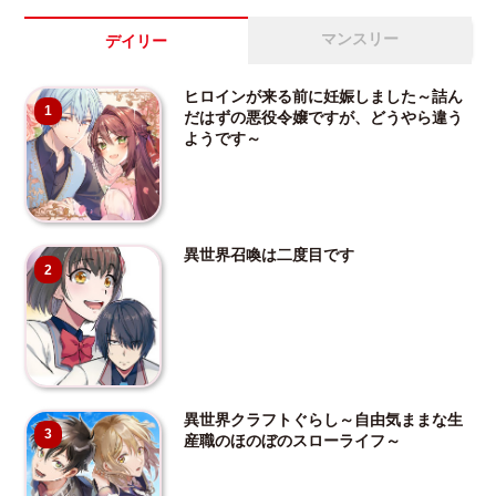
マンスリー
デイリー
ヒロインが来る前に妊娠しました～詰ん
1
だはずの悪役令嬢ですが、どうやら違う
ようです～
異世界召喚は二度目です
2
異世界クラフトぐらし～自由気ままな生
3
産職のほのぼのスローライフ～