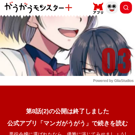
もっと読む
arrow_forward_ios
Powered by 
GliaStudios
Mute
第8話(2)の公開は終了しました
公式アプリ「マンガがうがう」で続きを読む
悪役令嬢に選ばれたなら、優雅に演じてみせましょう!