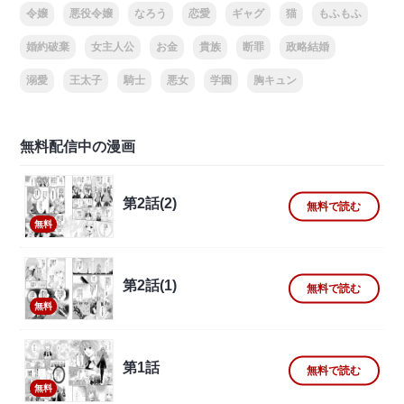
令嬢
悪役令嬢
なろう
恋愛
ギャグ
猫
もふもふ
婚約破棄
女主人公
お金
貴族
断罪
政略結婚
溺愛
王太子
騎士
悪女
学園
胸キュン
無料配信中の漫画
第2話(2)
無料で読む
無料
第2話(1)
無料で読む
無料
第1話
無料で読む
無料