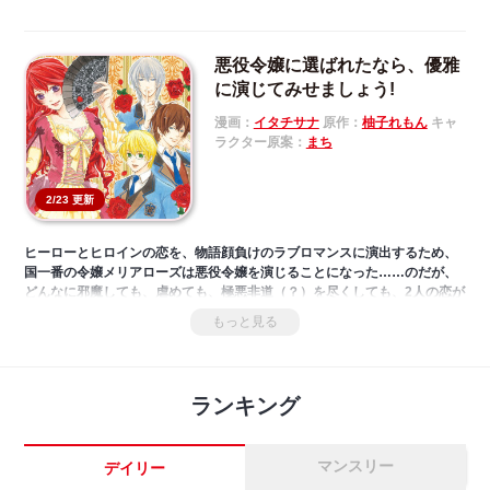
悪役令嬢に選ばれたなら、優雅
に演じてみせましょう!
漫画：
イタチサナ
原作：
柚子れもん
キャ
ラクター原案：
まち
2/23 更新
ヒーローとヒロインの恋を、物語顔負けのラブロマンスに演出するため、
国一番の令嬢メリアローズは悪役令嬢を演じることになった……のだが、
どんなに邪魔しても、虐めても、極悪非道（？）を尽くしても、2人の恋が
進展することはなくて――！？‎‎「小説家になろう」の大人気爆笑ラブコメ
もっと見る
ディ、遂にコミカライズ！‎
ランキング
マンスリー
デイリー