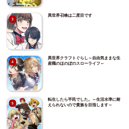
異世界召喚は二度目です
3
異世界クラフトぐらし～自由気ままな生
4
産職のほのぼのスローライフ～
転生したら平民でした。～生活水準に耐
5
えられないので貴族を目指します～