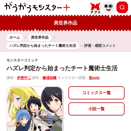
異世界作品
ホーム
異世界作品
ハズレ判定から始まったチート魔術士生活
評価・感想コメント
モンスターコミック
ハズレ判定から始まったチート魔術士生活
漫画：
伊恵中二
原作：
篠浦知螺
キャラクター原案：
荻pote
コミックス一覧
小説一覧