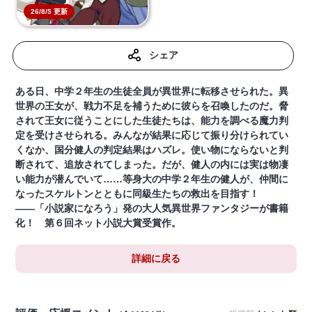
26/8/5 更新
シェア
ある日、中学２年生の生徒全員が異世界に転移させられた。異
世界の王女が、戦力不足を補うために彼らを召喚したのだ。脅
されて王女に従うことにした生徒たちは、能力を調べる魔力判
定を受けさせられる。みんなが結果に応じて振り分けられてい
くなか、国分健人の判定結果はハズレ。使い物にならないと判
断されて、追放されてしまった。だが、健人の内には実は物凄
い能力が潜んでいて……等身大の中学２年生の健人が、仲間に
なったスケルトンとともに同級生たちの救出を目指す！
――「小説家になろう」発の大人気異世界ファンタジーが書籍
化！ 第６回ネット小説大賞受賞作。
詳細に戻る