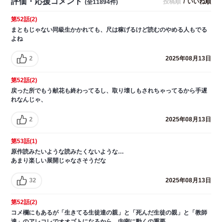
評価・応援コメント
投稿順
/
いいね順
(全11894件)
第52話(2)
まともじゃない同級生かかれても、尺は稼げるけど読むのやめる人もでる
よね
2
2025年08月13日
第52話(2)
戻った所でもう献花も終わってるし、取り壊しもされちゃってるから手遅
れなんじゃ、
2
2025年08月13日
第53話(1)
原作読みたいような読みたくないような…
あまり楽しい展開じゃなさそうだな
32
2025年08月13日
第52話(2)
コメ欄にもあるが「生きてる生徒達の親」と「死んだ生徒の親」と「教師
達」のアレコレでオオゴトになるから、内密に動くの重要