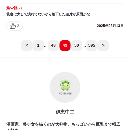
第52話(2)
校舎は大して潰れてないから落下した破片が原因かな
2
2025年08月13日
<
1
...
48
49
50
...
595
>
伊恵中二
漫画家。美少女を描くのが大好物。ちっぱいから巨乳まで幅広