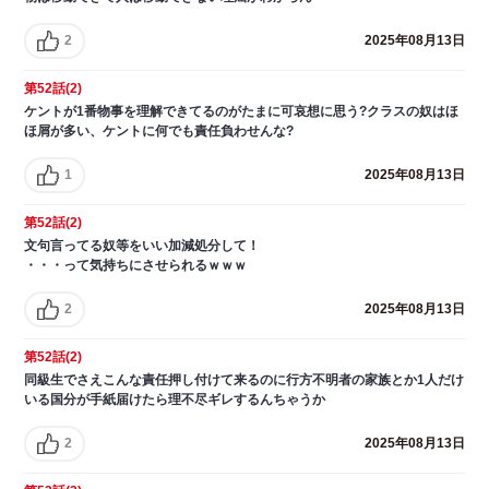
2
2025年08月13日
第52話(2)
ケントが1番物事を理解できてるのがたまに可哀想に思う?クラスの奴はほ
ほ屑が多い、ケントに何でも責任負わせんな?
1
2025年08月13日
第52話(2)
文句言ってる奴等をいい加減処分して！
・・・って気持ちにさせられるｗｗｗ
2
2025年08月13日
第52話(2)
同級生でさえこんな責任押し付けて来るのに行方不明者の家族とか1人だけ
いる国分が手紙届けたら理不尽ギレするんちゃうか
2
2025年08月13日