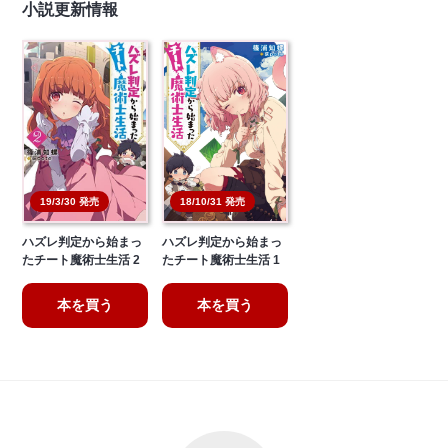
小説更新情報
18/10/31 発売
19/3/30 発売
ハズレ判定から始まっ
ハズレ判定から始まっ
たチート魔術士生活 2
たチート魔術士生活 1
本を買う
本を買う