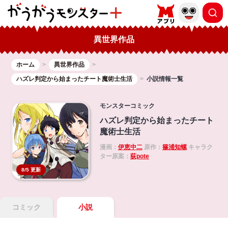
異世界作品
ホーム
異世界作品
ハズレ判定から始まったチート魔術士生活
小説情報一覧
モンスターコミック
ハズレ判定から始まったチート
魔術士生活
漫画：
伊恵中二
原作：
篠浦知螺
キャラク
ター原案：
荻pote
8/5 更新
コミック
小説