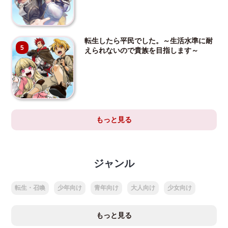
転生したら平民でした。～生活水準に耐
5
えられないので貴族を目指します～
もっと見る
ジャンル
転生・召喚
少年向け
青年向け
大人向け
少女向け
もっと見る