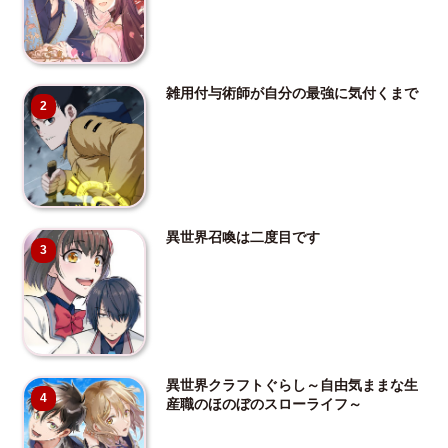
雑用付与術師が自分の最強に気付くまで
2
異世界召喚は二度目です
3
異世界クラフトぐらし～自由気ままな生
4
産職のほのぼのスローライフ～