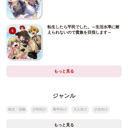
転生したら平民でした。～生活水準に耐
5
えられないので貴族を目指します～
もっと見る
ジャンル
転生・召喚
少年向け
青年向け
大人向け
少女向け
もっと見る