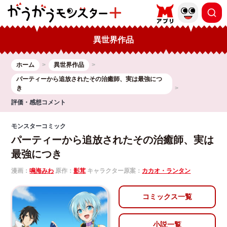
異世界作品
ホーム
異世界作品
パーティーから追放されたその治癒師、実は最強につ
き
評価・感想コメント
モンスターコミック
パーティーから追放されたその治癒師、実は
最強につき
漫画：
鳴海みわ
原作：
影茸
キャラクター原案：
カカオ・ランタン
コミックス一覧
小説一覧