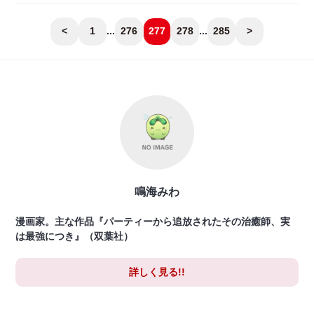
<
1
...
276
277
278
...
285
>
鳴海みわ
漫画家。主な作品『パーティーから追放されたその治癒師、実
は最強につき』（双葉社）
詳しく見る!!