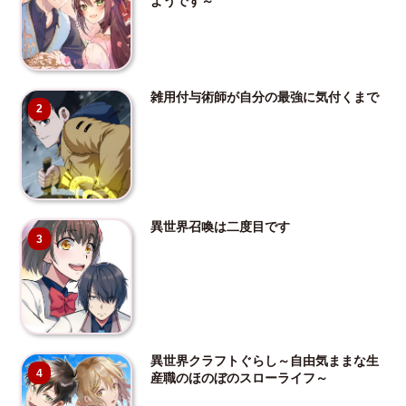
ようです～
雑用付与術師が自分の最強に気付くまで
2
異世界召喚は二度目です
3
異世界クラフトぐらし～自由気ままな生
4
産職のほのぼのスローライフ～