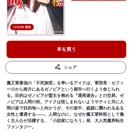
17/2/28 発売
本を買う
シェア
魔王軍最強の「不死旅団」を率いるアイクは、軍団長・セフィ
ーロから南方にあるゼノビアという都市へ行くよう命じられ
る。目的はゼノビアが盟主を務める『通商連合』との交易。ゼ
ノビアは人間の街。アイクは怪しまれないようサティと共に人
間の姿で目的地へと向かうが、その道中、盗賊に襲われるある
女性と遭遇する――。人間なのに、なぜか魔王軍幹部として働
く主人公が活躍する、「小説家になろう」発、大人気魔界転生
ファンタジー。