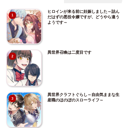
ヒロインが来る前に妊娠しました～詰ん
1
だはずの悪役令嬢ですが、どうやら違う
ようです～
異世界召喚は二度目です
2
異世界クラフトぐらし～自由気ままな生
3
産職のほのぼのスローライフ～