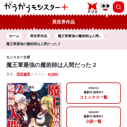
異世界作品
ホーム
異世界作品
魔王軍最強の魔術師は人間...
魔王軍最強の魔術師は人間だった 2
モンスター文庫
魔王軍最強の魔術師は人間だった 2
著者：
羽田遼亮
イラスト：
KUMA
25/6/13
最新刊 発売中!!
コミックス一覧
18/4/28
最新刊 発売中!!
小説一覧