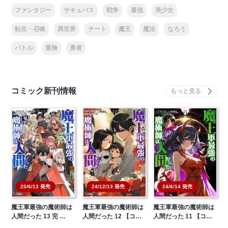
ファンタジー
サキュバス
戦争
最強
美少女
転生・召喚
異世界
チート
魔王
魔法
なろう
バトル
冒険
勇者
コミック新刊情報
25/6/13 発売
24/12/13 発売
24/6/14 発売
魔王軍最強の魔術師は
魔王軍最強の魔術師は
魔王軍最強の魔術師は
人間だった 13 完 …
人間だった 12 【コ…
人間だった 11 【コ…